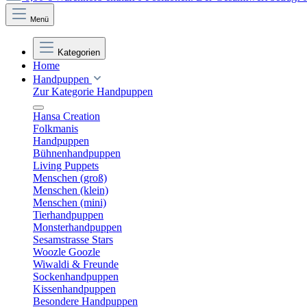
Menü
Kategorien
Home
Handpuppen
Zur Kategorie Handpuppen
Hansa Creation
Folkmanis
Handpuppen
Bühnenhandpuppen
Living Puppets
Menschen (groß)
Menschen (klein)
Menschen (mini)
Tierhandpuppen
Monsterhandpuppen
Sesamstrasse Stars
Woozle Goozle
Wiwaldi & Freunde
Sockenhandpuppen
Kissenhandpuppen
Besondere Handpuppen