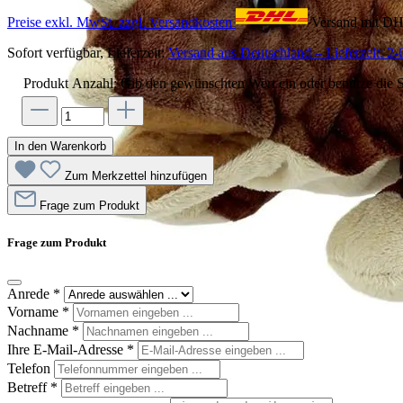
Preise exkl. MwSt. zzgl. Versandkosten
Versand mit D
Sofort verfügbar, Lieferzeit:
Versand aus Deutschland – Lieferzeit: 2-
Produkt Anzahl: Gib den gewünschten Wert ein oder benutze die S
In den Warenkorb
Zum Merkzettel hinzufügen
Frage zum Produkt
Frage zum Produkt
Anrede
*
Vorname
*
Nachname
*
Ihre E-Mail-Adresse
*
Telefon
Betreff
*