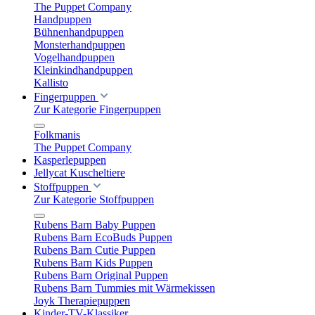
The Puppet Company
Handpuppen
Bühnenhandpuppen
Monsterhandpuppen
Vogelhandpuppen
Kleinkindhandpuppen
Kallisto
Fingerpuppen
Zur Kategorie Fingerpuppen
Folkmanis
The Puppet Company
Kasperlepuppen
Jellycat Kuscheltiere
Stoffpuppen
Zur Kategorie Stoffpuppen
Rubens Barn Baby Puppen
Rubens Barn EcoBuds Puppen
Rubens Barn Cutie Puppen
Rubens Barn Kids Puppen
Rubens Barn Original Puppen
Rubens Barn Tummies mit Wärmekissen
Joyk Therapiepuppen
Kinder-TV-Klassiker