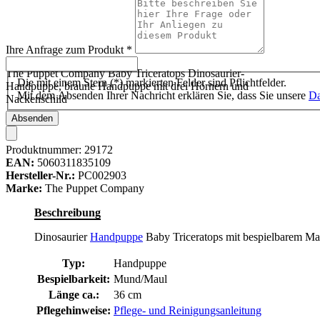
Ihre Anfrage zum Produkt
*
The Puppet Company Baby Triceratops Dinosaurier-
Die mit einem Stern (*) markierten Felder sind Pflichtfelder.
Handpuppe, braune Handpuppe mit drei Hörnern und
Mit dem Absenden Ihrer Nachricht erklären Sie, dass Sie unsere
Da
Nackenschild
Absenden
Produktnummer:
29172
EAN:
5060311835109
Hersteller-Nr.:
PC002903
Marke:
The Puppet Company
Beschreibung
Dinosaurier
Handpuppe
Baby Triceratops mit bespielbarem Ma
Typ:
Handpuppe
Bespielbarkeit:
Mund/Maul
Länge ca.:
36 cm
Pflegehinweise:
Pflege- und Reinigungsanleitung