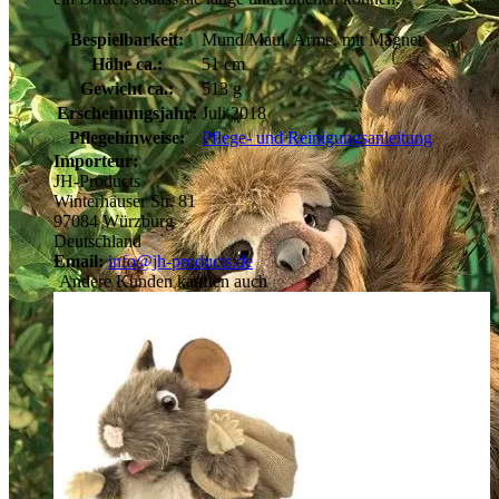
Bespielbarkeit:
Mund/Maul, Arme, mit Magnet
Höhe ca.:
51 cm
Gewicht ca.:
513 g
Erscheinungsjahr:
Juli 2018
Pflegehinweise:
Pflege- und Reinigungsanleitung
Importeur:
JH-Products
Winterhäuser Str. 81
97084 Würzburg
Deutschland
Email:
info@jh-products.de
Andere Kunden kauften auch