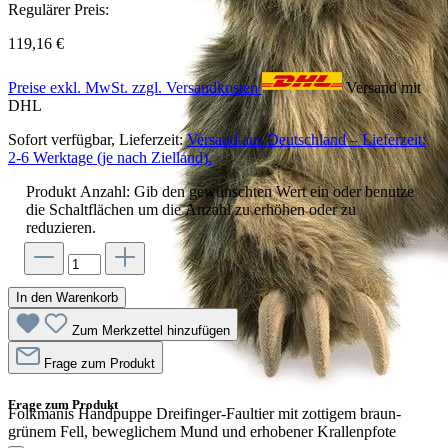
Regulärer Preis:
119,16 €
Preise exkl. MwSt. zzgl. Versandkosten
Versand mit
DHL
Sofort verfügbar, Lieferzeit:
Versand aus Deutschland – Lieferzeit:
2-6 Werktage (je nach Zielland).
Produkt Anzahl: Gib den gewünschten Wert ein oder benutze
die Schaltflächen um die Anzahl zu erhöhen oder zu
reduzieren.
In den Warenkorb
Zum Merkzettel hinzufügen
Frage zum Produkt
Frage zum Produkt
Folkmanis Handpuppe Dreifinger-Faultier mit zottigem braun-
grünem Fell, beweglichem Mund und erhobener Krallenpfote