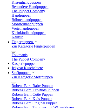
Kissenhandpuppen
Besondere Handpuppen
The Puppet Company
Handpuppen
Bühnenhandpuppen
Monsterhandpuppen
Vogelhandpuppen
Kleinkindhandpuppen
Kallisto
Fingerpuppen
Zur Kategorie Fingerpuppen
Folkmanis
The Puppet Company
Kasperlepuppen
Jellycat Kuscheltiere
Stoffpuppen
Zur Kategorie Stoffpuppen
Rubens Barn Baby Puppen
Rubens Barn EcoBuds Puppen
Rubens Barn Cutie Puppen
Rubens Barn Kids Puppen
Rubens Barn Original Puppen
Rubens Barn Tummies mit Wärmekissen