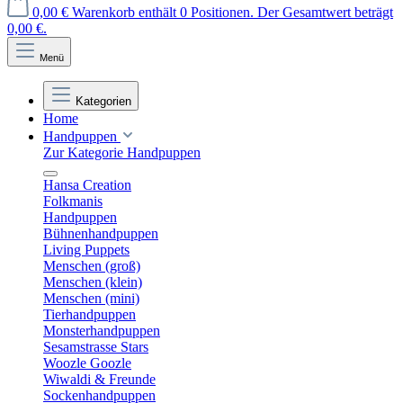
0,00 €
Warenkorb enthält 0 Positionen. Der Gesamtwert beträgt
0,00 €.
Menü
Kategorien
Home
Handpuppen
Zur Kategorie Handpuppen
Hansa Creation
Folkmanis
Handpuppen
Bühnenhandpuppen
Living Puppets
Menschen (groß)
Menschen (klein)
Menschen (mini)
Tierhandpuppen
Monsterhandpuppen
Sesamstrasse Stars
Woozle Goozle
Wiwaldi & Freunde
Sockenhandpuppen