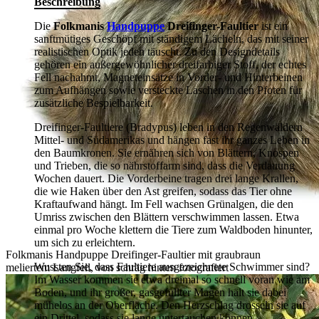
Beschreibung
Die
Folkmanis
Handpuppe
Dreifinger-Faultier
ist ein
sanftmütiges Geschöpf mit ständigem Lächeln, das mit seiner
realistischen Optik jeden täuscht. Zu den Designdetails
gehören ein außergewöhnlicher dreifarbiger Stoff, der echtes
Fell nachahmt, Magneteinsätze in Vorder- und Hinterbeinen
zum Aufhängen sowie versteckte Laschen in den Pfoten für
zusätzliche Bespielbarkeit.
Dreifinger-Faultiere (Bradypus) leben in den Regenwäldern
Mittel- und Südamerikas und hängen fast ihr ganzes Leben in
den Baumkronen. Sie ernähren sich von Blättern, Knospen
und Trieben, die so nährstoffarm sind, dass die Verdauung
Wochen dauert. Die Vorderbeine tragen drei lange Krallen,
die wie Haken über den Ast greifen, sodass das Tier ohne
Kraftaufwand hängt. Im Fell wachsen Grünalgen, die den
Umriss zwischen den Blättern verschwimmen lassen. Etwa
einmal pro Woche klettern die Tiere zum Waldboden hinunter,
um sich zu erleichtern.
Folkmanis Handpuppe Dreifinger-Faultier mit graubraun
Wussten Sie, dass Faultiere ausgezeichnete Schwimmer sind?
meliertem Langfell, von schräg hinten fotografiert
Im Wasser kommen sie etwa dreimal so schnell voran wie am
Boden, und ihr großer, gasgefüllter Magen hält sie dabei
mühelos an der Oberfläche. Den Herzschlag drosseln sie auf
ein Drittel, sodass sie lange untertauchen können.