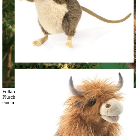
Folkmanis Handpuppe Packratte
52,70 €*
Folkmanis Handpuppe Dreifinger-Faultier mit braunem
Plüschfell und charakteristischen Krallen klammert sich an
einem Ast im Dschungel-Setting