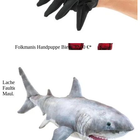
Folkmanis Handpuppe Biene
32,30 €*
Lachender Junge hält die Folkmanis Handpuppe Dreifinger-
Faultier mit beiden Armen, braun-meliertes Fell, geöffnetes
Maul.