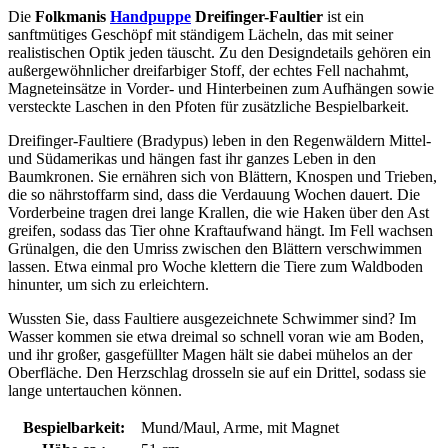
Die
Folkmanis
Handpuppe
Dreifinger-Faultier
ist ein
sanftmütiges Geschöpf mit ständigem Lächeln, das mit seiner
realistischen Optik jeden täuscht. Zu den Designdetails gehören ein
außergewöhnlicher dreifarbiger Stoff, der echtes Fell nachahmt,
Magneteinsätze in Vorder- und Hinterbeinen zum Aufhängen sowie
versteckte Laschen in den Pfoten für zusätzliche Bespielbarkeit.
Dreifinger-Faultiere (Bradypus) leben in den Regenwäldern Mittel-
und Südamerikas und hängen fast ihr ganzes Leben in den
Baumkronen. Sie ernähren sich von Blättern, Knospen und Trieben,
die so nährstoffarm sind, dass die Verdauung Wochen dauert. Die
Vorderbeine tragen drei lange Krallen, die wie Haken über den Ast
greifen, sodass das Tier ohne Kraftaufwand hängt. Im Fell wachsen
Grünalgen, die den Umriss zwischen den Blättern verschwimmen
lassen. Etwa einmal pro Woche klettern die Tiere zum Waldboden
hinunter, um sich zu erleichtern.
Wussten Sie, dass Faultiere ausgezeichnete Schwimmer sind? Im
Wasser kommen sie etwa dreimal so schnell voran wie am Boden,
und ihr großer, gasgefüllter Magen hält sie dabei mühelos an der
Oberfläche. Den Herzschlag drosseln sie auf ein Drittel, sodass sie
lange untertauchen können.
Bespielbarkeit:
Mund/Maul, Arme, mit Magnet