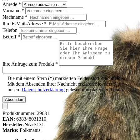
Anrede
*
Vorname
*
Nachname
*
Ihre E-Mail-Adresse
*
Telefon
Betreff
*
Ihre Anfrage zum Produkt
*
Die mit einem Stern (*) markierten Felder sind Pflichtfelder.
Mit dem Absenden Ihrer Nachricht erklären Sie, dass Sie
unsere
Datenschutzerklärung
gelesen und akzeptiert haben.
Absenden
Produktnummer:
29631
EAN:
638348031310
Hersteller-Nr.:
3131
Marke:
Folkmanis