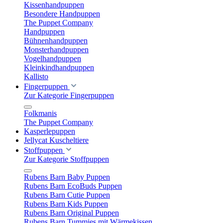
Kissenhandpuppen
Besondere Handpuppen
The Puppet Company
Handpuppen
Bühnenhandpuppen
Monsterhandpuppen
Vogelhandpuppen
Kleinkindhandpuppen
Kallisto
Fingerpuppen
Zur Kategorie Fingerpuppen
Folkmanis
The Puppet Company
Kasperlepuppen
Jellycat Kuscheltiere
Stoffpuppen
Zur Kategorie Stoffpuppen
Rubens Barn Baby Puppen
Rubens Barn EcoBuds Puppen
Rubens Barn Cutie Puppen
Rubens Barn Kids Puppen
Rubens Barn Original Puppen
Rubens Barn Tummies mit Wärmekissen