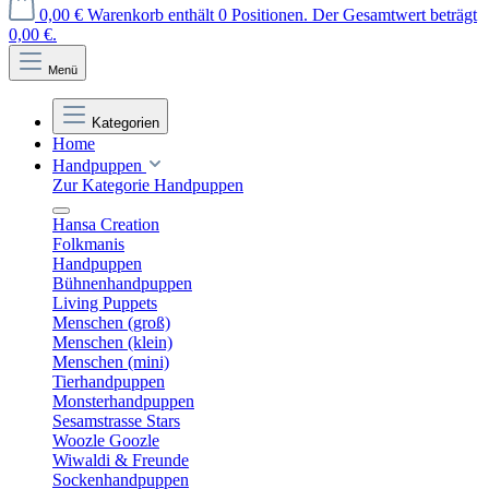
0,00 €
Warenkorb enthält 0 Positionen. Der Gesamtwert beträgt
0,00 €.
Menü
Kategorien
Home
Handpuppen
Zur Kategorie Handpuppen
Hansa Creation
Folkmanis
Handpuppen
Bühnenhandpuppen
Living Puppets
Menschen (groß)
Menschen (klein)
Menschen (mini)
Tierhandpuppen
Monsterhandpuppen
Sesamstrasse Stars
Woozle Goozle
Wiwaldi & Freunde
Sockenhandpuppen