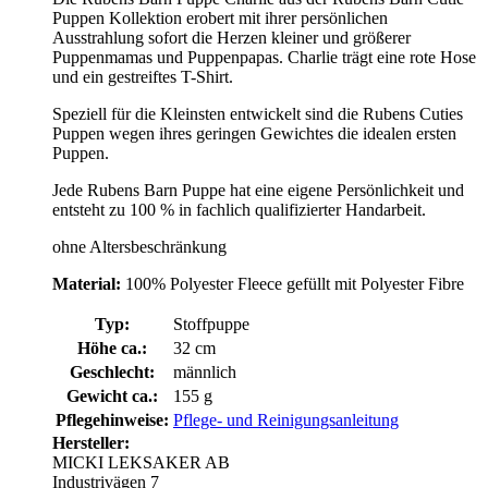
Puppen Kollektion erobert mit ihrer persönlichen
Ausstrahlung sofort die Herzen kleiner und größerer
Puppenmamas und Puppenpapas. Charlie trägt eine rote Hose
und ein gestreiftes T-Shirt.
Speziell für die Kleinsten entwickelt sind die Rubens Cuties
Puppen wegen ihres geringen Gewichtes die idealen ersten
Puppen.
Jede Rubens Barn Puppe hat eine eigene Persönlichkeit und
entsteht zu 100 % in fachlich qualifizierter Handarbeit.
ohne Altersbeschränkung
Material:
100% Polyester Fleece gefüllt mit Polyester Fibre
Typ:
Stoffpuppe
Höhe ca.:
32 cm
Geschlecht:
männlich
Gewicht ca.:
155 g
Pflegehinweise:
Pflege- und Reinigungsanleitung
Hersteller:
MICKI LEKSAKER AB
Industrivägen 7