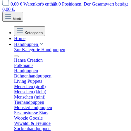
0,00 €
Warenkorb enthält 0 Positionen. Der Gesamtwert beträgt
0,00 €.
Menü
Kategorien
Home
Handpuppen
Zur Kategorie Handpuppen
Hansa Creation
Folkmanis
Handpuppen
Bühnenhandpuppen
Living Puppets
Menschen (groß)
Menschen (klein)
Menschen (mini)
Tierhandpuppen
Monsterhandpuppen
Sesamstrasse Stars
Woozle Goozle
Wiwaldi & Freunde
Sockenhandpuppen