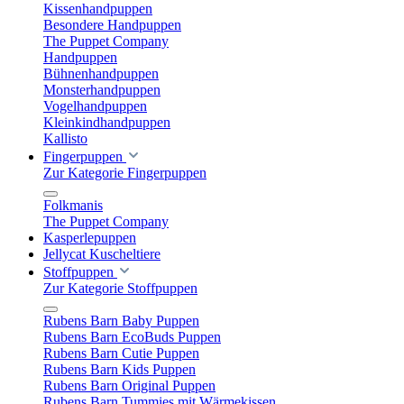
Kissenhandpuppen
Besondere Handpuppen
The Puppet Company
Handpuppen
Bühnenhandpuppen
Monsterhandpuppen
Vogelhandpuppen
Kleinkindhandpuppen
Kallisto
Fingerpuppen
Zur Kategorie Fingerpuppen
Folkmanis
The Puppet Company
Kasperlepuppen
Jellycat Kuscheltiere
Stoffpuppen
Zur Kategorie Stoffpuppen
Rubens Barn Baby Puppen
Rubens Barn EcoBuds Puppen
Rubens Barn Cutie Puppen
Rubens Barn Kids Puppen
Rubens Barn Original Puppen
Rubens Barn Tummies mit Wärmekissen