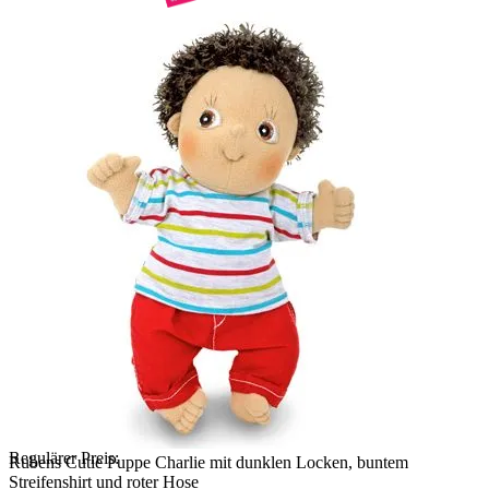
Regulärer Preis:
Rubens Cutie Puppe Charlie mit dunklen Locken, buntem
Streifenshirt und roter Hose