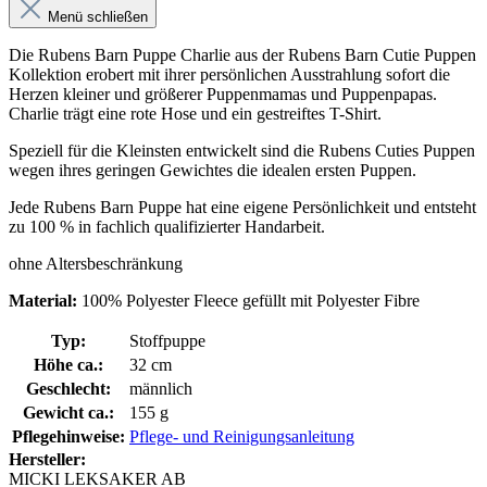
Menü schließen
Die Rubens Barn Puppe Charlie aus der Rubens Barn Cutie Puppen
Kollektion erobert mit ihrer persönlichen Ausstrahlung sofort die
Herzen kleiner und größerer Puppenmamas und Puppenpapas.
Charlie trägt eine rote Hose und ein gestreiftes T-Shirt.
Speziell für die Kleinsten entwickelt sind die Rubens Cuties Puppen
wegen ihres geringen Gewichtes die idealen ersten Puppen.
Jede Rubens Barn Puppe hat eine eigene Persönlichkeit und entsteht
zu 100 % in fachlich qualifizierter Handarbeit.
ohne Altersbeschränkung
Material:
100% Polyester Fleece gefüllt mit Polyester Fibre
Typ:
Stoffpuppe
Höhe ca.:
32 cm
Geschlecht:
männlich
Gewicht ca.:
155 g
Pflegehinweise:
Pflege- und Reinigungsanleitung
Hersteller:
MICKI LEKSAKER AB