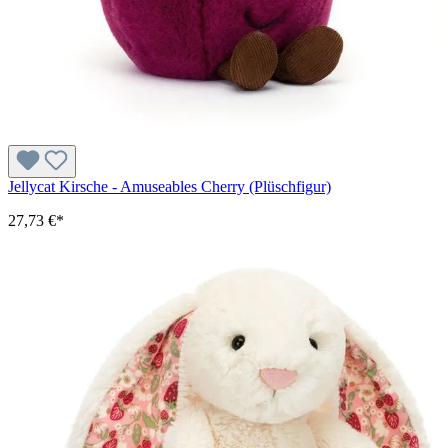
Jellycat Kirsche - Amuseables Cherry (Plüschfigur)
27,73 €*