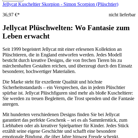
Jellycat Kuscheltier Skorpion - Simon Scorpion (Plüschtier)
36,97 €*
nicht lieferbar
Jellycat Plüschwelten: Wo Fantasie zum
Leben erwacht
Seit 1999 begeistert Jellycat mit einer erlesenen Kollektion an
Plüschtieren, die in England entworfen werden. Jedes Modell
besticht durch kreative Designs, die von frechen Tieren bis zu
märchenhaften Gestalten reichen, und überzeugt durch den Einsatz
besonderer, hochwertiger Materialien.
Die Marke steht für exzellente Qualität und höchste
Sicherheitsstandards – ein Versprechen, das in jedem Plüschtier
spürbar ist. Jellycat Plüschfiguren sind mehr als bloße Kuscheltiere:
Sie werden zu treuen Begleitern, die Trost spenden und die Fantasie
anregen.
Mit hunderten verschiedenen Designs finden Sie bei Jellycat
garantiert das perfekte Geschenk – sei es als Sammlerstück, zum
Liebhaben oder als kreativer Spielpartner für Kinder. Jedes Stück
erzählt seine eigene Geschichte und schafft eine besondere
emotionale Bindung, die über Jahre hinweg Freude schenkt.