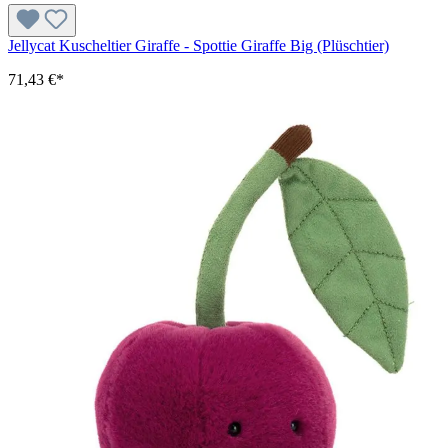
Jellycat Kuscheltier Giraffe - Spottie Giraffe Big (Plüschtier)
71,43 €*