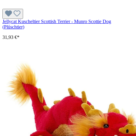
Jellycat Kuscheltier Scottish Terrier - Munro Scottie Dog
(Plüschtier)
31,93 €*