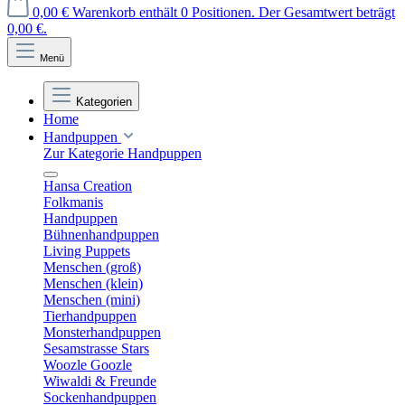
0,00 €
Warenkorb enthält 0 Positionen. Der Gesamtwert beträgt
0,00 €.
Menü
Kategorien
Home
Handpuppen
Zur Kategorie Handpuppen
Hansa Creation
Folkmanis
Handpuppen
Bühnenhandpuppen
Living Puppets
Menschen (groß)
Menschen (klein)
Menschen (mini)
Tierhandpuppen
Monsterhandpuppen
Sesamstrasse Stars
Woozle Goozle
Wiwaldi & Freunde
Sockenhandpuppen