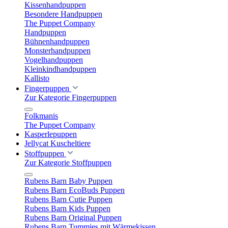
Kissenhandpuppen
Besondere Handpuppen
The Puppet Company
Handpuppen
Bühnenhandpuppen
Monsterhandpuppen
Vogelhandpuppen
Kleinkindhandpuppen
Kallisto
Fingerpuppen
Zur Kategorie Fingerpuppen
Folkmanis
The Puppet Company
Kasperlepuppen
Jellycat Kuscheltiere
Stoffpuppen
Zur Kategorie Stoffpuppen
Rubens Barn Baby Puppen
Rubens Barn EcoBuds Puppen
Rubens Barn Cutie Puppen
Rubens Barn Kids Puppen
Rubens Barn Original Puppen
Rubens Barn Tummies mit Wärmekissen