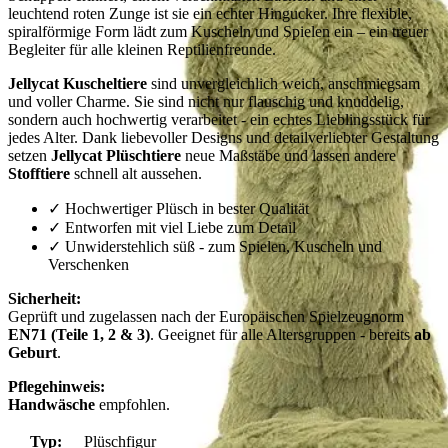
leuchtend roten Zunge ist sie ein echter Hingucker. Ihre flexible,
spiralförmige Form lädt zum Kuscheln und Spielen ein – ein treuer
Begleiter für alle kleinen Reptilienfreunde.
Jellycat Kuscheltiere
sind unvergleichlich weich, anschmiegsam
und voller Charme. Sie sind nicht nur flauschig und knuddelig,
sondern auch hochwertig verarbeitet - ein echtes Lieblingsstück für
jedes Alter. Dank liebevoller Designs und detailverliebter Gestaltung
setzen
Jellycat Plüschtiere
neue Maßstäbe und lassen andere
Stofftiere
schnell alt aussehen.
✓ Hochwertiger Plüsch in bester Qualität
✓ Entworfen mit viel Liebe zum Detail
✓ Unwiderstehlich süß - zum Spielen, Kuscheln und
Verschenken
Sicherheit:
Geprüft und zugelassen nach der Europäischen Spielzeugnorm
EN71 (Teile 1, 2 & 3)
. Geeignet für alle Altersgruppen - bereits
ab
Geburt
.
Pflegehinweis:
Handwäsche
empfohlen.
Typ:
Plüschfigur