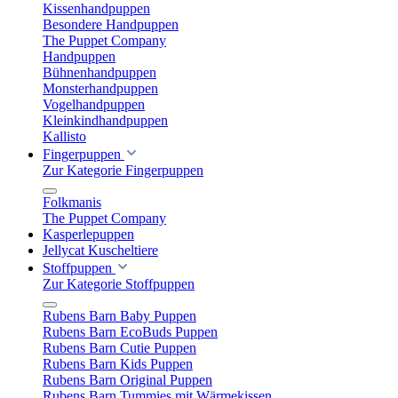
Kissenhandpuppen
Besondere Handpuppen
The Puppet Company
Handpuppen
Bühnenhandpuppen
Monsterhandpuppen
Vogelhandpuppen
Kleinkindhandpuppen
Kallisto
Fingerpuppen
Zur Kategorie Fingerpuppen
Folkmanis
The Puppet Company
Kasperlepuppen
Jellycat Kuscheltiere
Stoffpuppen
Zur Kategorie Stoffpuppen
Rubens Barn Baby Puppen
Rubens Barn EcoBuds Puppen
Rubens Barn Cutie Puppen
Rubens Barn Kids Puppen
Rubens Barn Original Puppen
Rubens Barn Tummies mit Wärmekissen