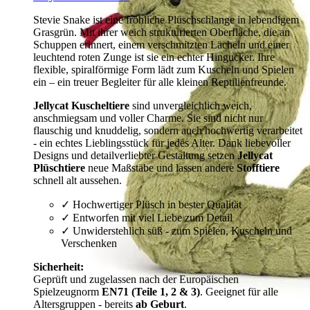
Stevie Snake ist eine fröhliche Plüschschlange in lebendigem
Grasgrün. Mit ihrer weich strukturierten Oberfläche, die an
Schuppen erinnert, einem verschmitzten Lächeln und einer
leuchtend roten Zunge ist sie ein echter Hingucker. Ihre
flexible, spiralförmige Form lädt zum Kuscheln und Spielen
ein – ein treuer Begleiter für alle kleinen Reptilienfreunde.
Jellycat Kuscheltiere
sind unvergleichlich weich,
anschmiegsam und voller Charme. Sie sind nicht nur
flauschig und knuddelig, sondern auch hochwertig verarbeitet
- ein echtes Lieblingsstück für jedes Alter. Dank liebevoller
Designs und detailverliebter Gestaltung setzen
Jellycat
Plüschtiere
neue Maßstäbe und lassen andere
Stofftiere
schnell alt aussehen.
✓ Hochwertiger Plüsch in bester Qualität
✓ Entworfen mit viel Liebe zum Detail
✓ Unwiderstehlich süß - zum Spielen, Kuscheln und
Verschenken
Sicherheit:
Geprüft und zugelassen nach der Europäischen
Spielzeugnorm
EN71 (Teile 1, 2 & 3)
. Geeignet für alle
Altersgruppen - bereits
ab Geburt
.