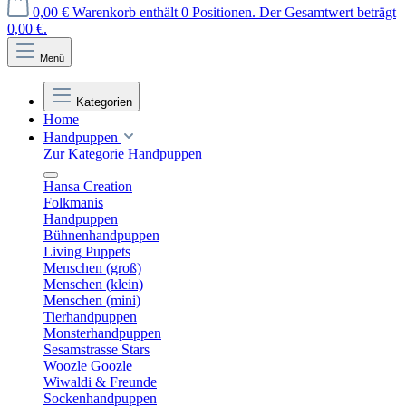
0,00 €
Warenkorb enthält 0 Positionen. Der Gesamtwert beträgt
0,00 €.
Menü
Kategorien
Home
Handpuppen
Zur Kategorie Handpuppen
Hansa Creation
Folkmanis
Handpuppen
Bühnenhandpuppen
Living Puppets
Menschen (groß)
Menschen (klein)
Menschen (mini)
Tierhandpuppen
Monsterhandpuppen
Sesamstrasse Stars
Woozle Goozle
Wiwaldi & Freunde
Sockenhandpuppen