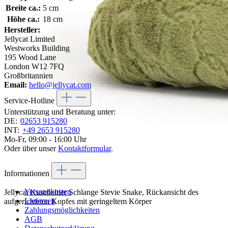
Breite ca.:
5 cm
Höhe ca.:
18 cm
Hersteller:
Jellycat Limited
Westworks Building
195 Wood Lane
London W12 7FQ
Großbritannien
Email:
hello@jellycat.com
Service-Hotline
Unterstützung und Beratung unter:
DE:
02653 915280
INT:
+49 2653 915280
Mo-Fr, 09:00 - 16:00 Uhr
Oder über unser
Kontaktformular
.
Informationen
Versandkosten
Jellycat Kuscheltier Schlange Stevie Snake, Rückansicht des
Lieferzeit
aufgerichteten Kopfes mit geringeltem Körper
Zahlungsmöglichkeiten
AGB