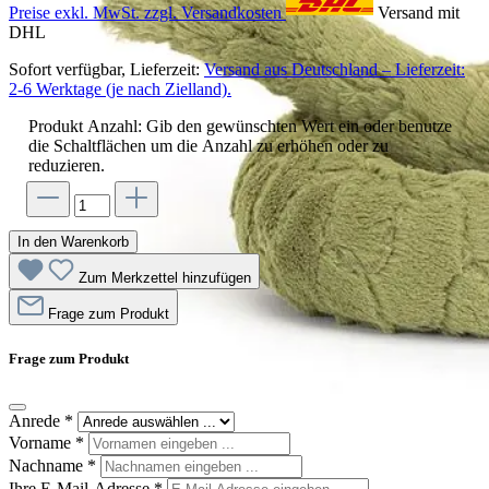
Preise exkl. MwSt. zzgl. Versandkosten
Versand mit
DHL
Sofort verfügbar, Lieferzeit:
Versand aus Deutschland – Lieferzeit:
2-6 Werktage (je nach Zielland).
Produkt Anzahl: Gib den gewünschten Wert ein oder benutze
die Schaltflächen um die Anzahl zu erhöhen oder zu
reduzieren.
In den Warenkorb
Zum Merkzettel hinzufügen
Frage zum Produkt
Frage zum Produkt
Anrede
*
Vorname
*
Nachname
*
Ihre E-Mail-Adresse
*