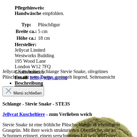
Pflegehinweis:
Handwäsche
empfohlen.
Typ:
Plüschfigur
Breite ca.:
5 cm
Höhe ca.:
18 cm
Hersteller:
Jellycat Limited
Westworks Building
195 Wood Lane
London W12 7FQ
Jellycat Kuscheltier Schlange Stevie Snake, olivgrünes
Großbritannien
Plüschtier mit roter Zunge, geringelt liegend, Seitenansicht
Email:
hello@jellycat.com
Beschreibung
Menü schließen
Schlange - Stevie Snake - STE3S
Jellycat Kuscheltiere
- zum Verlieben weich
Stevie Snake ist eine fröhliche Plüschschlange in lebendigem
Grasgrün. Mit ihrer weich strukturierten Oberfläche, die an
Schuppen erinnert, einem verschmitzten Lächeln und einer