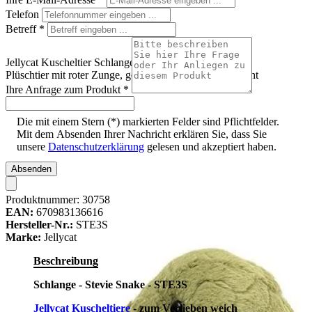
Telefon
Betreff
*
Jellycat Kuscheltier Schlange Stevie Snake, olivgrünes
Plüschtier mit roter Zunge, geringelt liegend, Frontansicht
Ihre Anfrage zum Produkt
*
Die mit einem Stern (*) markierten Felder sind Pflichtfelder.
Mit dem Absenden Ihrer Nachricht erklären Sie, dass Sie
unsere
Datenschutzerklärung
gelesen und akzeptiert haben.
Absenden
Produktnummer:
30758
EAN:
670983136616
Hersteller-Nr.:
STE3S
Marke:
Jellycat
Beschreibung
Schlange - Stevie Snake - STE3S
Jellycat Kuscheltiere
- zum Verlieben weich