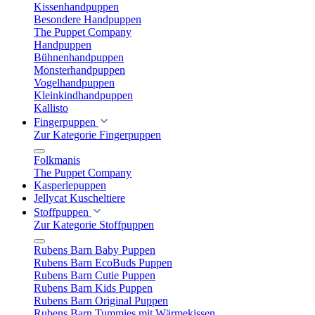
Kissenhandpuppen
Besondere Handpuppen
The Puppet Company
Handpuppen
Bühnenhandpuppen
Monsterhandpuppen
Vogelhandpuppen
Kleinkindhandpuppen
Kallisto
Fingerpuppen
Zur Kategorie Fingerpuppen
Folkmanis
The Puppet Company
Kasperlepuppen
Jellycat Kuscheltiere
Stoffpuppen
Zur Kategorie Stoffpuppen
Rubens Barn Baby Puppen
Rubens Barn EcoBuds Puppen
Rubens Barn Cutie Puppen
Rubens Barn Kids Puppen
Rubens Barn Original Puppen
Rubens Barn Tummies mit Wärmekissen