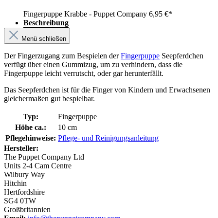
Fingerpuppe Krabbe - Puppet Company
6,95 €*
Beschreibung
Menü schließen
Der Fingerzugang zum Bespielen der
Fingerpuppe
Seepferdchen
verfügt über einen Gummizug, um zu verhindern, dass die
Fingerpuppe leicht verrutscht, oder gar herunterfällt.
Das Seepferdchen ist für die Finger von Kindern und Erwachsenen
gleichermaßen gut bespielbar.
Typ:
Fingerpuppe
Höhe ca.:
10 cm
Pflegehinweise:
Pflege- und Reinigungsanleitung
Hersteller:
The Puppet Company Ltd
Units 2-4 Cam Centre
Wilbury Way
Hitchin
Hertfordshire
SG4 0TW
Großbritannien