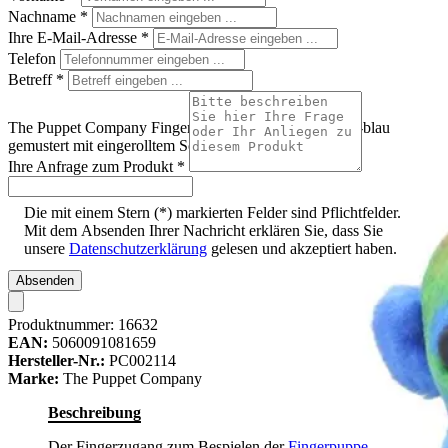
Nachname
*
Ihre E-Mail-Adresse
*
Telefon
Betreff
*
The Puppet Company Fingerpuppe Seepferdchen, grün-blau
gemustert mit eingerolltem Schwanz, Dreiviertelansicht
Ihre Anfrage zum Produkt
*
Die mit einem Stern (*) markierten Felder sind Pflichtfelder.
Mit dem Absenden Ihrer Nachricht erklären Sie, dass Sie
unsere
Datenschutzerklärung
gelesen und akzeptiert haben.
Absenden
Produktnummer:
16632
EAN:
5060091081659
Hersteller-Nr.:
PC002114
Marke:
The Puppet Company
Beschreibung
Der Fingerzugang zum Bespielen der
Fingerpuppe