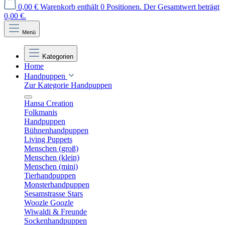
0,00 €
Warenkorb enthält 0 Positionen. Der Gesamtwert beträgt
0,00 €.
Menü
Kategorien
Home
Handpuppen
Zur Kategorie Handpuppen
Hansa Creation
Folkmanis
Handpuppen
Bühnenhandpuppen
Living Puppets
Menschen (groß)
Menschen (klein)
Menschen (mini)
Tierhandpuppen
Monsterhandpuppen
Sesamstrasse Stars
Woozle Goozle
Wiwaldi & Freunde
Sockenhandpuppen