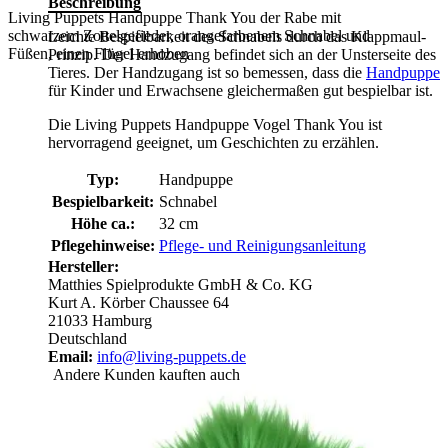
Beschreibung
Living Puppets Handpuppe Thank You der Rabe mit
schwarzem Zottelgefieder, orangefarbenem Schnabel und
Leichte Bespielbarkeit des Schnabels durch das Klappmaul-
Füßen, einen Flügel erhoben
Prinzip. Der Handzugang befindet sich an der Unsterseite des
Tieres. Der Handzugang ist so bemessen, dass die
Handpuppe
für Kinder und Erwachsene gleichermaßen gut bespielbar ist.
Die Living Puppets Handpuppe Vogel Thank You ist
hervorragend geeignet, um Geschichten zu erzählen.
Typ:
Handpuppe
Bespielbarkeit:
Schnabel
Höhe ca.:
32 cm
Pflegehinweise:
Pflege- und Reinigungsanleitung
Hersteller:
Matthies Spielprodukte GmbH & Co. KG
Kurt A. Körber Chaussee 64
21033 Hamburg
Deutschland
Email:
info@living-puppets.de
Andere Kunden kauften auch