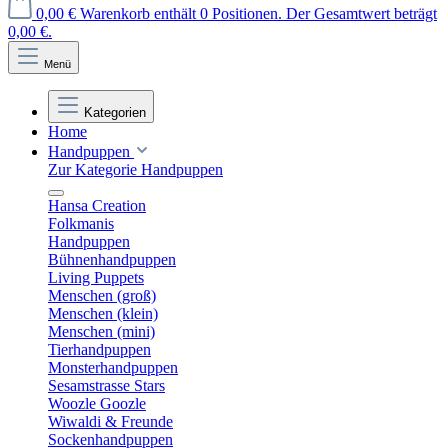
0,00 €
Warenkorb enthält 0 Positionen. Der Gesamtwert beträgt
0,00 €.
Menü
Kategorien
Home
Handpuppen
Zur Kategorie Handpuppen
Hansa Creation
Folkmanis
Handpuppen
Bühnenhandpuppen
Living Puppets
Menschen (groß)
Menschen (klein)
Menschen (mini)
Tierhandpuppen
Monsterhandpuppen
Sesamstrasse Stars
Woozle Goozle
Wiwaldi & Freunde
Sockenhandpuppen