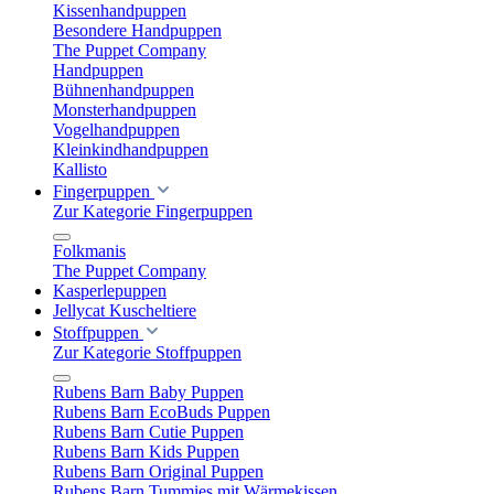
Kissenhandpuppen
Besondere Handpuppen
The Puppet Company
Handpuppen
Bühnenhandpuppen
Monsterhandpuppen
Vogelhandpuppen
Kleinkindhandpuppen
Kallisto
Fingerpuppen
Zur Kategorie Fingerpuppen
Folkmanis
The Puppet Company
Kasperlepuppen
Jellycat Kuscheltiere
Stoffpuppen
Zur Kategorie Stoffpuppen
Rubens Barn Baby Puppen
Rubens Barn EcoBuds Puppen
Rubens Barn Cutie Puppen
Rubens Barn Kids Puppen
Rubens Barn Original Puppen
Rubens Barn Tummies mit Wärmekissen