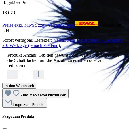
Regulärer Preis:
18,07 €
Preise exkl. MwSt. zzgl. Versandkosten
Versand mit
DHL
Sofort verfügbar, Lieferzeit:
Versand aus Deutschland – Lieferzeit:
2-6 Werktage (je nach Zielland).
Produkt Anzahl: Gib den gewünschten Wert ein oder benutze
die Schaltflächen um die Anzahl zu erhöhen oder zu
reduzieren.
In den Warenkorb
Zum Merkzettel hinzufügen
Frage zum Produkt
Frage zum Produkt