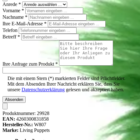
Anrede
*
Vorname
*
Nachname
*
Ihre E-Mail-Adresse
*
Telefon
Betreff
*
Ihre Anfrage zum Produkt
*
Die mit einem Stern (*) markierten Felder sind Pflichtfelder.
Mit dem Absenden Ihrer Nachricht erklären Sie, dass Sie
unsere
Datenschutzerklärung
gelesen und akzeptiert haben.
Absenden
Produktnummer:
29928
EAN:
4260300831858
Hersteller-Nr.:
W807
Marke:
Living Puppets