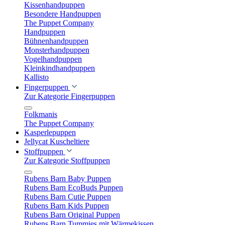
Kissenhandpuppen
Besondere Handpuppen
The Puppet Company
Handpuppen
Bühnenhandpuppen
Monsterhandpuppen
Vogelhandpuppen
Kleinkindhandpuppen
Kallisto
Fingerpuppen
Zur Kategorie Fingerpuppen
Folkmanis
The Puppet Company
Kasperlepuppen
Jellycat Kuscheltiere
Stoffpuppen
Zur Kategorie Stoffpuppen
Rubens Barn Baby Puppen
Rubens Barn EcoBuds Puppen
Rubens Barn Cutie Puppen
Rubens Barn Kids Puppen
Rubens Barn Original Puppen
Rubens Barn Tummies mit Wärmekissen