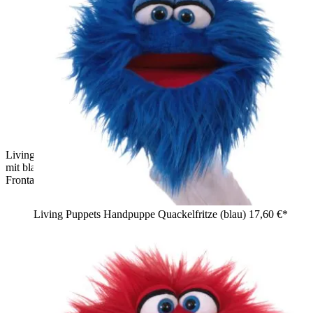
Living Puppets Handpuppe Plappermaul, grünes Zottelmonster
mit blauen Augen und weit geöffnetem rotem Mund,
Frontalansicht
Living Puppets Handpuppe Quackelfritze (blau)
17,60 €*