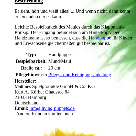
Beschreibung
Er sieht, hört und weiß alles! ... Und wenn nicht, dann kennt
er jemanden der es kann.
Leichte Bespielbarkeit des Maules durch das Klappmaul-
Prinzip. Der Eingang befindet sich am Hinterkopf. Der
Handzugang ist so bemessen, dass die
Handpuppe
für Kinder
und Erwachsene gleichermaßen gut bespielbar ist.
Typ:
Handpuppe
Bespielbarkeit:
Mund/Maul
Breite ca.:
20 cm
Pflegehinweise:
Pflege- und Reinigungsanleitung
Hersteller:
Matthies Spielprodukte GmbH & Co. KG
Kurt A. Körber Chaussee 64
21033 Hamburg
Deutschland
Email:
info@living-puppets.de
Andere Kunden kauften auch