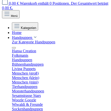
0,00 €
Warenkorb enthält 0 Positionen. Der Gesamtwert beträgt
0,00 €.
Menü
Kategorien
Home
Handpuppen
Zur Kategorie Handpuppen
Hansa Creation
Folkmanis
Handpuppen
Bühnenhandpuppen
Living Puppets
Menschen (groß)
Menschen (klein)
Menschen (mini)
Tierhandpuppen
Monsterhandpuppen
Sesamstrasse Stars
Woozle Goozle
Wiwaldi & Freunde
Sockenhandpuppen