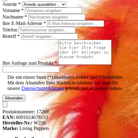
Anrede
*
Vorname
*
Nachname
*
Ihre E-Mail-Adresse
*
Telefon
Betreff
*
Ihre Anfrage zum Produkt
*
Die mit einem Stern (*) markierten Felder sind Pflichtfelder.
Mit dem Absenden Ihrer Nachricht erklären Sie, dass Sie
unsere
Datenschutzerklärung
gelesen und akzeptiert haben.
Absenden
Produktnummer:
17269
EAN:
6091024678133
Hersteller-Nr.:
W256
Marke:
Living Puppets