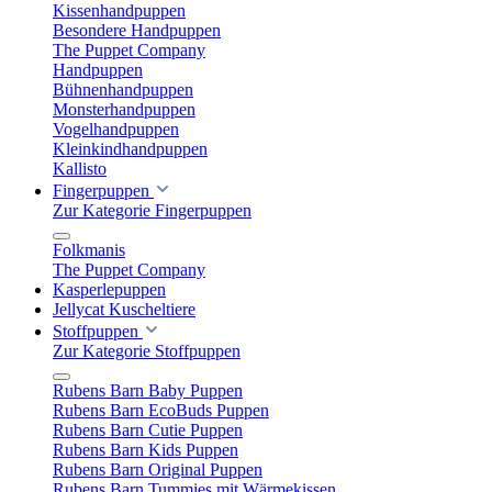
Kissenhandpuppen
Besondere Handpuppen
The Puppet Company
Handpuppen
Bühnenhandpuppen
Monsterhandpuppen
Vogelhandpuppen
Kleinkindhandpuppen
Kallisto
Fingerpuppen
Zur Kategorie Fingerpuppen
Folkmanis
The Puppet Company
Kasperlepuppen
Jellycat Kuscheltiere
Stoffpuppen
Zur Kategorie Stoffpuppen
Rubens Barn Baby Puppen
Rubens Barn EcoBuds Puppen
Rubens Barn Cutie Puppen
Rubens Barn Kids Puppen
Rubens Barn Original Puppen
Rubens Barn Tummies mit Wärmekissen