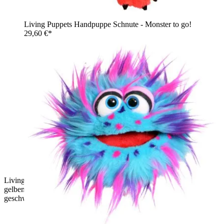
Living Puppets Handpuppe Schnute - Monster to go!
29,60 €*
Living Puppets Handpuppe Reni die Riesenraupe mit rot-
gelbem Zottelfell, orangefarbenem Kopf und gelben Fühlern,
geschwungener Körper