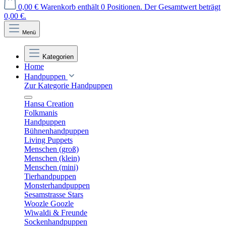
0,00 €
Warenkorb enthält 0 Positionen. Der Gesamtwert beträgt
0,00 €.
Menü
Kategorien
Home
Handpuppen
Zur Kategorie Handpuppen
Hansa Creation
Folkmanis
Handpuppen
Bühnenhandpuppen
Living Puppets
Menschen (groß)
Menschen (klein)
Menschen (mini)
Tierhandpuppen
Monsterhandpuppen
Sesamstrasse Stars
Woozle Goozle
Wiwaldi & Freunde
Sockenhandpuppen