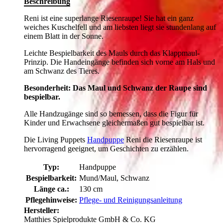
Beschreibung
Reni ist eine superlange Riesenraupe! Sie hat ein ganz
weiches Kuschelfell und am liebsten liegt sie stundenlang auf
einem Blatt in der Sonne.
Leichte Bespielbarkeit des Mauls durch das Klappmaul-
Prinzip. Die Handeingänge befinden sich vorne am Hals und
am Schwanz des Tieres.
Besonderheit: Das Maul und Schwanz der Raupe sind
bespielbar.
Alle Handzugänge sind so bemessen, dass die Figur für
Kinder und Erwachsene gleichermaßen gut bespielbar ist.
Die Living Puppets
Handpuppe
Reni die Riesenraupe ist
hervorragend geeignet, um Geschichten zu erzählen.
Typ:
Handpuppe
Bespielbarkeit:
Mund/Maul, Schwanz
Länge ca.:
130 cm
Pflegehinweise:
Pflege- und Reinigungsanleitung
Hersteller:
Matthies Spielprodukte GmbH & Co. KG