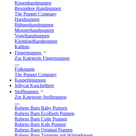
Kissenhandpuppen
Besondere Handpuppen
The Puppet Company
Handpuppen
Bühnenhandpuppen
Monsterhandpuppen
Vogelhandpuppen
Kleinkindhandpuppen
Kallisto
Fingerpuppen
Zur Kategorie Fingerpuppen
Folkmanis
The Puppet Company
Kasperlepuppen
Jellycat Kuscheltiere
Stoffpuppen
Zur Kategorie Stoffpuppen
Rubens Barn Baby Puppen
Rubens Barn EcoBuds Puppen
Rubens Barn Cutie Puppen
Rubens Barn Kids Puppen
Rubens Barn Original Puppen
Rubens Barn Tummies mit Wärmekissen