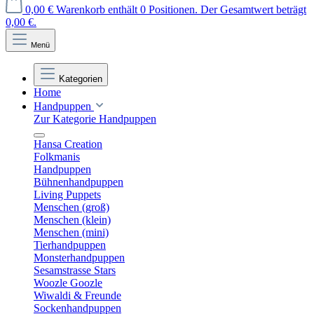
0,00 €
Warenkorb enthält 0 Positionen. Der Gesamtwert beträgt
0,00 €.
Menü
Kategorien
Home
Handpuppen
Zur Kategorie Handpuppen
Hansa Creation
Folkmanis
Handpuppen
Bühnenhandpuppen
Living Puppets
Menschen (groß)
Menschen (klein)
Menschen (mini)
Tierhandpuppen
Monsterhandpuppen
Sesamstrasse Stars
Woozle Goozle
Wiwaldi & Freunde
Sockenhandpuppen