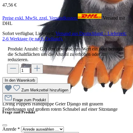
47,56 €
Preise exkl. MwSt. zzgl. Versandkosten
Versand mit
DHL
Sofort verfügbar, Lieferzeit:
Versand aus Deutschland – Lieferzeit:
2-6 Werktage (je nach Zielland).
Produkt Anzahl: Gib den gewünschten Wert ein oder benutze
die Schaltflächen um die Anzahl zu erhöhen oder zu
reduzieren.
In den Warenkorb
Zum Merkzettel hinzufügen
Frage zum Produkt
Living Puppets Handpuppe Geier Django mit grauem
Federkragen und großem rotem Schnabel auf einer Sitzstange
Frage zum Produkt
Anrede
*