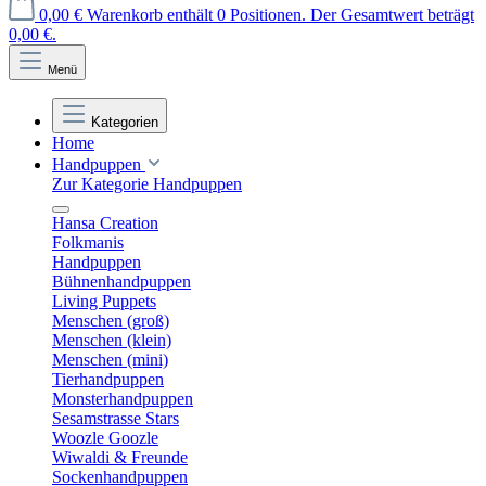
0,00 €
Warenkorb enthält 0 Positionen. Der Gesamtwert beträgt
0,00 €.
Menü
Kategorien
Home
Handpuppen
Zur Kategorie Handpuppen
Hansa Creation
Folkmanis
Handpuppen
Bühnenhandpuppen
Living Puppets
Menschen (groß)
Menschen (klein)
Menschen (mini)
Tierhandpuppen
Monsterhandpuppen
Sesamstrasse Stars
Woozle Goozle
Wiwaldi & Freunde
Sockenhandpuppen