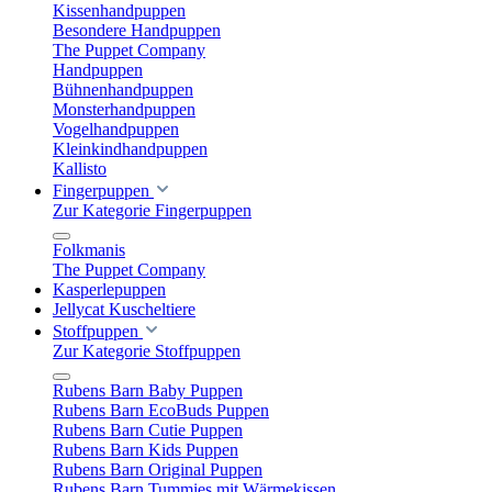
Kissenhandpuppen
Besondere Handpuppen
The Puppet Company
Handpuppen
Bühnenhandpuppen
Monsterhandpuppen
Vogelhandpuppen
Kleinkindhandpuppen
Kallisto
Fingerpuppen
Zur Kategorie Fingerpuppen
Folkmanis
The Puppet Company
Kasperlepuppen
Jellycat Kuscheltiere
Stoffpuppen
Zur Kategorie Stoffpuppen
Rubens Barn Baby Puppen
Rubens Barn EcoBuds Puppen
Rubens Barn Cutie Puppen
Rubens Barn Kids Puppen
Rubens Barn Original Puppen
Rubens Barn Tummies mit Wärmekissen