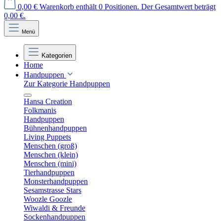
0,00 €
Warenkorb enthält 0 Positionen. Der Gesamtwert beträgt
0,00 €.
Menü
Kategorien
Home
Handpuppen
Zur Kategorie Handpuppen
Hansa Creation
Folkmanis
Handpuppen
Bühnenhandpuppen
Living Puppets
Menschen (groß)
Menschen (klein)
Menschen (mini)
Tierhandpuppen
Monsterhandpuppen
Sesamstrasse Stars
Woozle Goozle
Wiwaldi & Freunde
Sockenhandpuppen