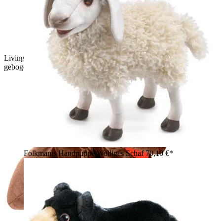
Living Puppets Handpuppe Anton Ameise in Krabbelpose mit
gebogenen Fühlern
Folkmanis Handpuppe Wolliges Schaf
70,10 €*