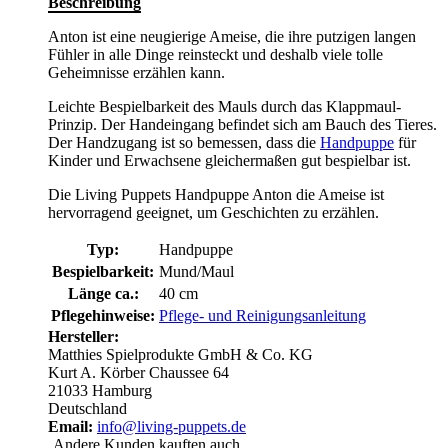
Beschreibung
Anton ist eine neugierige Ameise, die ihre putzigen langen
Fühler in alle Dinge reinsteckt und deshalb viele tolle
Geheimnisse erzählen kann.
Leichte Bespielbarkeit des Mauls durch das Klappmaul-
Prinzip. Der Handeingang befindet sich am Bauch des Tieres.
Der Handzugang ist so bemessen, dass die
Handpuppe
für
Kinder und Erwachsene gleichermaßen gut bespielbar ist.
Die Living Puppets Handpuppe Anton die Ameise ist
hervorragend geeignet, um Geschichten zu erzählen.
Typ:
Handpuppe
Bespielbarkeit:
Mund/Maul
Länge ca.:
40 cm
Pflegehinweise:
Pflege- und Reinigungsanleitung
Hersteller:
Matthies Spielprodukte GmbH & Co. KG
Kurt A. Körber Chaussee 64
21033 Hamburg
Deutschland
Email:
info@living-puppets.de
Andere Kunden kauften auch