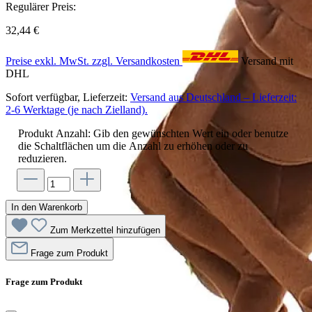
Regulärer Preis:
32,44 €
Preise exkl. MwSt. zzgl. Versandkosten
Versand mit
DHL
Sofort verfügbar, Lieferzeit:
Versand aus Deutschland – Lieferzeit:
2-6 Werktage (je nach Zielland).
Produkt Anzahl: Gib den gewünschten Wert ein oder benutze
die Schaltflächen um die Anzahl zu erhöhen oder zu
reduzieren.
In den Warenkorb
Zum Merkzettel hinzufügen
Frage zum Produkt
Frage zum Produkt