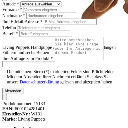
Anrede
*
Vorname
*
Nachname
*
Ihre E-Mail-Adresse
*
Telefon
Betreff
*
Living Puppets Handpuppe Anton Ameise in Braun mit langen
Fühlern und sechs Beinen
Ihre Anfrage zum Produkt
*
Die mit einem Stern (*) markierten Felder sind Pflichtfelder.
Mit dem Absenden Ihrer Nachricht erklären Sie, dass Sie
unsere
Datenschutzerklärung
gelesen und akzeptiert haben.
Absenden
Produktnummer:
15133
EAN:
6091024281401
Hersteller-Nr.:
W131
Marke:
Living Puppets