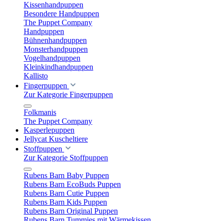
Kissenhandpuppen
Besondere Handpuppen
The Puppet Company
Handpuppen
Bühnenhandpuppen
Monsterhandpuppen
Vogelhandpuppen
Kleinkindhandpuppen
Kallisto
Fingerpuppen
Zur Kategorie Fingerpuppen
Folkmanis
The Puppet Company
Kasperlepuppen
Jellycat Kuscheltiere
Stoffpuppen
Zur Kategorie Stoffpuppen
Rubens Barn Baby Puppen
Rubens Barn EcoBuds Puppen
Rubens Barn Cutie Puppen
Rubens Barn Kids Puppen
Rubens Barn Original Puppen
Rubens Barn Tummies mit Wärmekissen