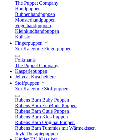
The Puppet Company
Handpuppen
Bühnenhandpuppen
Monsterhandpuppen
Vogelhandpuppen
Kleinkindhandpuppen
Kallisto
Fingerpuppen
Zur Kategorie Fingerpuppen
Folkmanis
The Puppet Company
Kasperlepuppen
Jellycat Kuscheltiere
Stoffpuppen
Zur Kategorie Stoffpuppen
Rubens Barn Baby Puppen
Rubens Barn EcoBuds Puppen
Rubens Barn Cutie Puppen
Rubens Barn Kids Puppen
Rubens Barn Original Puppen
Rubens Barn Tummies mit Wärmekissen
Joyk Therapiepuppen
Kinder-TV-Klassiker