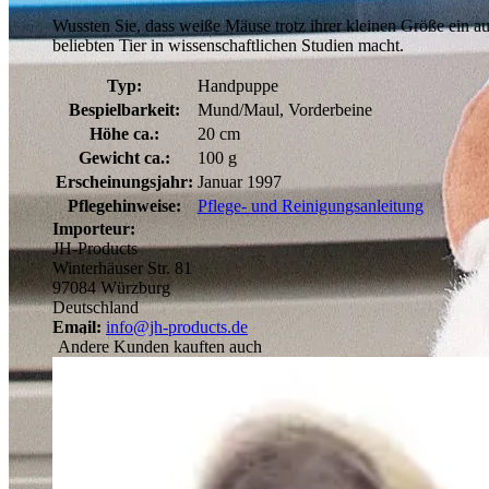
Wussten Sie, dass weiße Mäuse trotz ihrer kleinen Größe ein a
beliebten Tier in wissenschaftlichen Studien macht.
Typ:
Handpuppe
Bespielbarkeit:
Mund/Maul, Vorderbeine
Höhe ca.:
20 cm
Gewicht ca.:
100 g
Erscheinungsjahr:
Januar 1997
Pflegehinweise:
Pflege- und Reinigungsanleitung
Importeur:
JH-Products
Winterhäuser Str. 81
97084 Würzburg
Deutschland
Email:
info@jh-products.de
Andere Kunden kauften auch