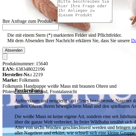
Ihre Anfrage zum Produkt
*
Die mit einem Stern (*) markierten Felder sind Pflichtfelder.
Mit dem Absenden Ihrer Nachricht erklären Sie, dass Sie unsere
Da
Absenden
Produktnummer:
15640
EAN:
638348022196
Hersteller-Nr.:
2219
Marke:
Folkmanis
Folkmanis Handpuppe weiße Maus mit braunen Ohren und
Beschreibung
Pfoten, aufrecht sitzend, Frontalansicht
Aufmerksam und neugierig sitzt dieses bezaubernde Nagetier da 
großen Ohren, ihrem beweglichem Maul und den spielbaren Arm
Die weiße Maus ist keine eigene Art, sondern eine seit Jahrhu
über die ganze Welt verbreitet. In freier Wildbahn ernährt sic
Alter von sechs Wochen geschlechtsreif werden und bringen nac
aller Nagetiere und erklärt, wie schnell sich eine kleine Gru