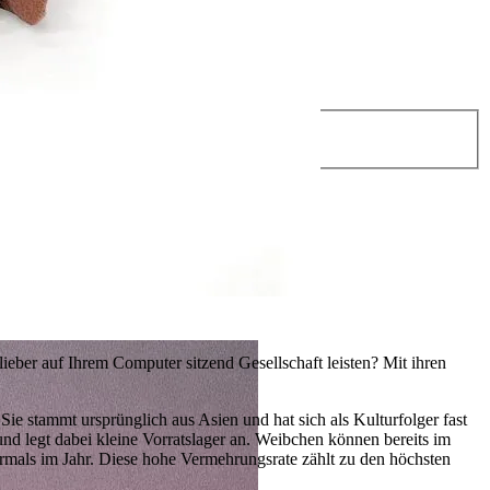
ieber auf Ihrem Computer sitzend Gesellschaft leisten? Mit ihren
 Sie stammt ursprünglich aus Asien und hat sich als Kulturfolger fast
und legt dabei kleine Vorratslager an. Weibchen können bereits im
hrmals im Jahr. Diese hohe Vermehrungsrate zählt zu den höchsten