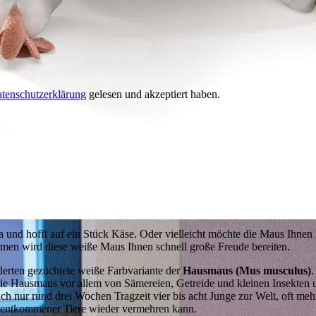
tenschutzerklärung
gelesen und akzeptiert haben.
und hofft auf ein Stück Käse. Oder vielleicht möchte die Maus Ihnen l
en wird diese weiße Maus Ihnen schnell große Freude bereiten.
nderten gezüchtete weiße Farbvariante der
Hausmaus (Mus musculus)
.
h die Hausmaus vor allem von Sämereien, Getreide und kleinen Insekten 
h nur rund drei Wochen Tragzeit vier bis acht Junge zur Welt, oft me
ppe entkommener Tiere wieder vermehren kann.