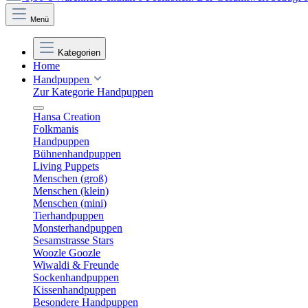
Menü
Kategorien
Home
Handpuppen
Zur Kategorie Handpuppen
Hansa Creation
Folkmanis
Handpuppen
Bühnenhandpuppen
Living Puppets
Menschen (groß)
Menschen (klein)
Menschen (mini)
Tierhandpuppen
Monsterhandpuppen
Sesamstrasse Stars
Woozle Goozle
Wiwaldi & Freunde
Sockenhandpuppen
Kissenhandpuppen
Besondere Handpuppen