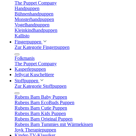
The Puppet Company
Handpuppen
Bühnenhandpuppen
Monsterhandpuppen
Vogelhandpuppen
Kleinkindhandpuppen
Kallisto
Fingerpuppen
Zur Kategorie Fingerpuppen
Folkmanis
The Puppet Company
Kasperlepuppen
Jellycat Kuscheltiere
Stoffpuppen
Zur Kategorie Stoffpuppen
Rubens Barn Baby Puppen
Rubens Barn EcoBuds Puppen
Rubens Barn Cutie Puppen
Rubens Barn Kids Puppen
Rubens Barn Original Puppen
Rubens Barn Tummies mit Wärmekissen
Joyk Therapiepuppen
Kinder-TV-Klassiker