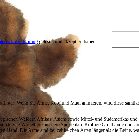
tenschutzerklärung
gelesen und akzeptiert haben.
Langfinger! Wenn Sie Arme, Kopf und Maul animieren, wird diese samti
tropischen Wäldern Afrikas, Asiens sowie Mittel- und Südamerikas und
h auch kleine Wirbeltiere auf dem Speiseplan. Kräftige Greifhände und -
en Hand. Die Arme sind bei zahlreichen Arten länger als die Beine, wa