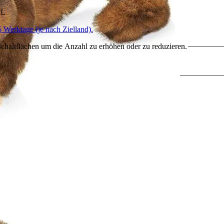
HL
6 Werktage (je nach Zielland).
chaltflächen um die Anzahl zu erhöhen oder zu reduzieren.