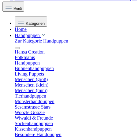
Menü
Kategorien
Home
Handpuppen
Zur Kategorie Handpuppen
Hansa Creation
Folkmanis
Handpuppen
Bühnenhandpuppen
Living Puppets
Menschen (groß)
Menschen (klein)
Menschen (mini)
Tierhandpuppen
Monsterhandpuppen
Sesamstrasse Stars
Woozle Goozle
Wiwaldi & Freunde
Sockenhandpuppen
Kissenhandpuppen
Besondere Handpuppen