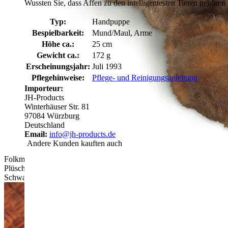
Wussten Sie, dass Affen zu den intelligentesten Tieren gehör
Typ:
Handpuppe
Bespielbarkeit:
Mund/Maul, Arme
Höhe ca.:
25 cm
Gewicht ca.:
172 g
Erscheinungsjahr:
Juli 1993
Pflegehinweise:
Pflege- und Reinigungsanleitung
Importeur:
JH-Products
Winterhäuser Str. 81
97084 Würzburg
Deutschland
Email:
info@jh-products.de
Andere Kunden kauften auch
Folkmanis Affe Handpuppe von hinten: braun-meliertes
Plüschfell, ausgestreckte Arme und langer geschwungener
Schwanz.