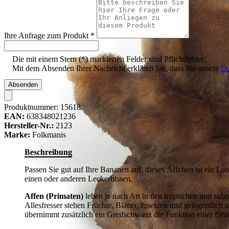
Ihre Anfrage zum Produkt
*
Die mit einem Stern (*) markierten Felder sind Pflichtfelder.
Mit dem Absenden Ihrer Nachricht erklären Sie, dass Sie unsere
Da
Absenden
Produktnummer:
15618
EAN:
638348021236
Hersteller-Nr.:
2123
Marke:
Folkmanis
Beschreibung
Passen Sie gut auf Ihre Bananen auf, dieses Äffchen ist ein 
einen oder anderen Leckerbissen.
Affen (Primaten)
leben je nach Art in den tropischen und sub
Allesfresser stehen Früchte, Blätter, Insekten und gelegentlic
übernimmt zusätzlich ein Greifschwanz die Funktion einer fünft