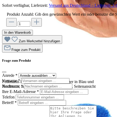
Sofort verfügbar, Lieferzeit:
Versand aus Deutschland – Lieferzeit: 2-
Produkt Anzahl: Gib den gewünschten Wert ein oder benutze die S
In den Warenkorb
Zum Merkzettel hinzufügen
Frage zum Produkt
Frage zum Produkt
Anrede
*
Vorname
*
Folkmanis Fingerpuppe Mini-Hüttensänger in Blau und
Nachname
*
Rostbraun, auf einer offenen Hand sitzend, Seitenansicht
Ihre E-Mail-Adresse
*
Telefon
Betreff
*