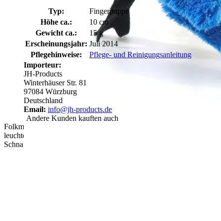
Typ:
Fingerpuppe
Höhe ca.:
10 cm
Gewicht ca.:
15 g
Erscheinungsjahr:
Juli 2014
Pflegehinweise:
Pflege- und Reinigungsanleitung
Importeur:
JH-Products
Winterhäuser Str. 81
97084 Würzburg
Deutschland
Email:
info@jh-products.de
Andere Kunden kauften auch
Folkmanis Fingerpuppe mini Hüttensänger-Vogel in
leuchtendem Blau mit orangefarbener Brust, schwarzem
Schnabel und Krallen, Seitenansicht