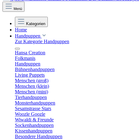
Menü
Kategorien
Home
Handpuppen
Zur Kategorie Handpuppen
Hansa Creation
Folkmanis
Handpuppen
Bühnenhandpuppen
Living Puppets
Menschen (groß)
Menschen (klein)
Menschen (mini)
Tierhandpuppen
Monsterhandpuppen
Sesamstrasse Stars
Woozle Goozle
Wiwaldi & Freunde
Sockenhandpuppen
Kissenhandpuppen
Besondere Handpuppen