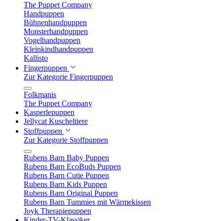
The Puppet Company
Handpuppen
Bühnenhandpuppen
Monsterhandpuppen
Vogelhandpuppen
Kleinkindhandpuppen
Kallisto
Fingerpuppen
Zur Kategorie Fingerpuppen
Folkmanis
The Puppet Company
Kasperlepuppen
Jellycat Kuscheltiere
Stoffpuppen
Zur Kategorie Stoffpuppen
Rubens Barn Baby Puppen
Rubens Barn EcoBuds Puppen
Rubens Barn Cutie Puppen
Rubens Barn Kids Puppen
Rubens Barn Original Puppen
Rubens Barn Tummies mit Wärmekissen
Joyk Therapiepuppen
Kinder-TV-Klassiker