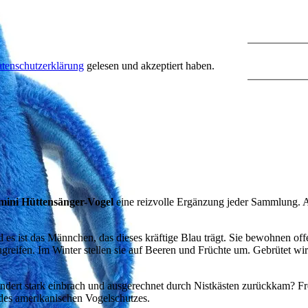
tenschutzerklärung
gelesen und akzeptiert haben.
mini Hüttensänger-Vogel
eine reizvolle Ergänzung jeder Sammlung. Au
d es ist das Männchen, das dieses kräftige Blau trägt. Sie bewohnen o
zugreifen. Im Winter stellen sie auf Beeren und Früchte um. Gebrütet 
ndert stark einbrach und ausgerechnet durch Nistkästen zurückkam? Fre
 des amerikanischen Vogelschutzes.