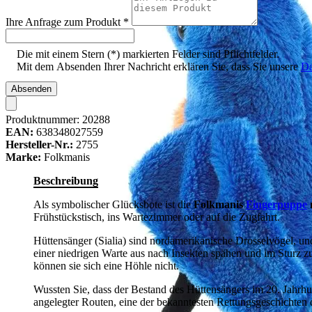
Ihre Anfrage zum Produkt
*
Die mit einem Stern (*) markierten Felder sind Pflichtfelder.
Mit dem Absenden Ihrer Nachricht erklären Sie, dass Sie unsere
Da
Absenden
Produktnummer:
20288
EAN:
638348027559
Hersteller-Nr.:
2755
Marke:
Folkmanis
Beschreibung
Als symbolischer Glücksbote ist die
Folkmanis
Fingerpuppe
Frühstückstisch, ins Wartezimmer oder auf die Zugfahrt.
Hüttensänger (Sialia) sind nordamerikanische Drosselvögel, un
einer niedrigen Warte aus nach Insekten spähen und im Sturz 
können sie sich eine Höhle nicht.
Wussten Sie, dass der Bestand des Hüttensängers im 20. Jahrhu
angelegter Routen, eine der bekanntesten Rettungsgeschichten