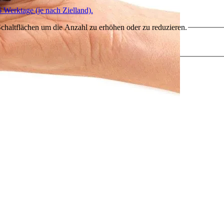
6 Werktage (je nach Zielland).
chaltflächen um die Anzahl zu erhöhen oder zu reduzieren.