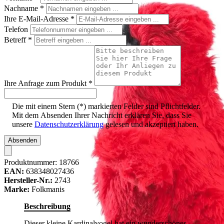
Nachname
*
Ihre E-Mail-Adresse
*
Telefon
Betreff
*
Ihre Anfrage zum Produkt
*
Die mit einem Stern (*) markierten Felder sind Pflichtfelder.
Mit dem Absenden Ihrer Nachricht erklären Sie, dass Sie
unsere
Datenschutzerklärung
gelesen und akzeptiert haben.
Absenden
Produktnummer:
18766
EAN:
638348027436
Hersteller-Nr.:
2743
Marke:
Folkmanis
Beschreibung
Dieser kleine Kardinalvogel hat ein wunderschönes,