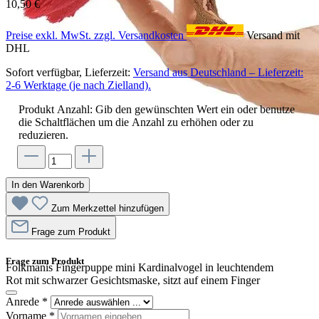
10,50 €
Preise exkl. MwSt. zzgl. Versandkosten
Versand mit
DHL
Sofort verfügbar, Lieferzeit:
Versand aus Deutschland – Lieferzeit:
2-6 Werktage (je nach Zielland).
Produkt Anzahl: Gib den gewünschten Wert ein oder benutze
die Schaltflächen um die Anzahl zu erhöhen oder zu
reduzieren.
In den Warenkorb
Zum Merkzettel hinzufügen
Frage zum Produkt
Frage zum Produkt
Folkmanis Fingerpuppe mini Kardinalvogel in leuchtendem
Rot mit schwarzer Gesichtsmaske, sitzt auf einem Finger
Anrede
*
Vorname
*