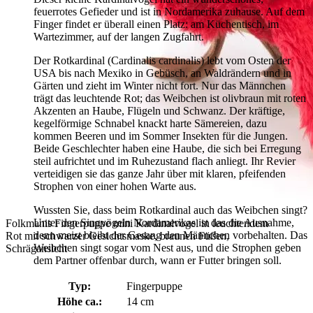
feuerrotes Gefieder und ist in Nordamerika zuhause. Auf dem
Finger findet er überall einen Platz: am Küchentisch, im
Wartezimmer, auf der langen Zugfahrt.
Der Rotkardinal (Cardinalis cardinalis) lebt vom Osten der
USA bis nach Mexiko in Gebüsch, an Waldrändern und in
Gärten und zieht im Winter nicht fort. Nur das Männchen
trägt das leuchtende Rot; das Weibchen ist olivbraun mit roten
Akzenten an Haube, Flügeln und Schwanz. Der kräftige,
kegelförmige Schnabel knackt harte Sämereien, dazu
kommen Beeren und im Sommer Insekten für die Jungen.
Beide Geschlechter haben eine Haube, die sich bei Erregung
steil aufrichtet und im Ruhezustand flach anliegt. Ihr Revier
verteidigen sie das ganze Jahr über mit klaren, pfeifenden
Strophen von einer hohen Warte aus.
Wussten Sie, dass beim Rotkardinal auch das Weibchen singt?
Unter den Singvögeln Nordamerikas ist das die Ausnahme,
Folkmanis Fingerpuppe mini Kardinalvogel in leuchtendem
denn meist bleibt der Gesang den Männchen vorbehalten. Das
Rot mit schwarzer Gesichtsmaske, braunen Füßen,
Weibchen singt sogar vom Nest aus, und die Strophen geben
Schrägansicht
dem Partner offenbar durch, wann er Futter bringen soll.
Typ:
Fingerpuppe
Höhe ca.:
14 cm