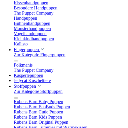
Kissenhandpuppen
Besondere Handpuppen
The Puppet Company
Handpuppen
Bühnenhandpuppen
Monsterhandpuppen
Vogelhandpuppen
Kleinkindhandpuppen
Kallisto
Fingerpuppen
Zur Kategorie Fingerpuppen
Folkmanis
The Puppet Company
Kasperlepuppen
Jellycat Kuscheltiere
Stoffpuppen
Zur Kategorie Stoffpuppen
Rubens Barn Baby Puppen
Rubens Barn EcoBuds Puppen
Rubens Barn Cutie Puppen
Rubens Barn Kids Puppen
Rubens Barn Original Puppen
Rubens Barn Tummies mit Wärmekissen