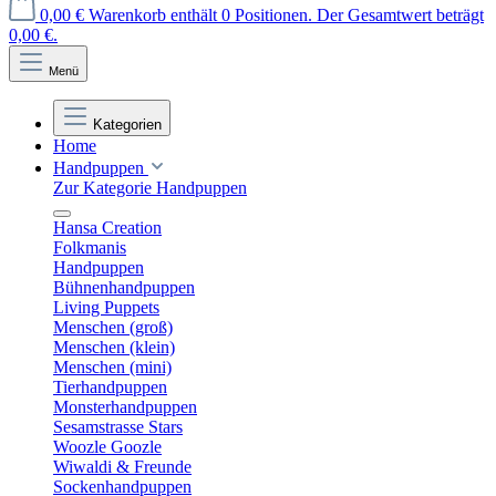
0,00 €
Warenkorb enthält 0 Positionen. Der Gesamtwert beträgt
0,00 €.
Menü
Kategorien
Home
Handpuppen
Zur Kategorie Handpuppen
Hansa Creation
Folkmanis
Handpuppen
Bühnenhandpuppen
Living Puppets
Menschen (groß)
Menschen (klein)
Menschen (mini)
Tierhandpuppen
Monsterhandpuppen
Sesamstrasse Stars
Woozle Goozle
Wiwaldi & Freunde
Sockenhandpuppen