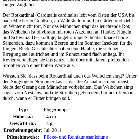
langen Zugfahrt.
Der Rotkardinal (Cardinalis cardinalis) lebt vom Osten der USA bis
nach Mexiko in Gebüsch, an Waldrändern und in Gärten und zieht
im Winter nicht fort. Nur das Männchen trägt das leuchtende Rot;
das Weibchen ist olivbraun mit roten Akzenten an Haube, Flügeln
und Schwanz. Der kräftige, kegelförmige Schnabel knackt harte
Sämereien, dazu kommen Beeren und im Sommer Insekten für die
Jungen. Beide Geschlechter haben eine Haube, die sich bei
Erregung steil aufrichtet und im Ruhezustand flach anliegt. Ihr
Revier verteidigen sie das ganze Jahr über mit klaren, pfeifenden
Strophen von einer hohen Warte aus.
Wussten Sie, dass beim Rotkardinal auch das Weibchen singt? Unter
den Singvögeln Nordamerikas ist das die Ausnahme, denn meist
bleibt der Gesang den Männchen vorbehalten. Das Weibchen singt
sogar vom Nest aus, und die Strophen geben dem Partner offenbar
durch, wann er Futter bringen soll.
Typ:
Fingerpuppe
Höhe ca.:
14 cm
Gewicht ca.:
14 g
Erscheinungsjahr:
Juli 2011
Pflegehinweise:
Pflege- und Reinigungsanleitung