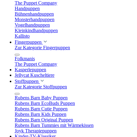
The Puppet Company
Handpuppen
Bühnenhandpuppen
Monsterhandpuppen
Vogelhandpuppen
Kleinkindhandpuppen
Kallisto
Fingerpuppen
Zur Kategorie Fingerpuppen
Folkmanis
The Puppet Company
Kasperlepuppen
Jellycat Kuscheltiere
Stoffpuppen
Zur Kategorie Stoffpuppen
Rubens Barn Baby Puppen
Rubens Barn EcoBuds Puppen
Rubens Barn Cutie Puppen
Rubens Barn Kids Puppen
Rubens Barn Original Puppen
Rubens Barn Tummies mit Wärmekissen
Joyk Therapiepuppen
Kinder-TV-Klassiker