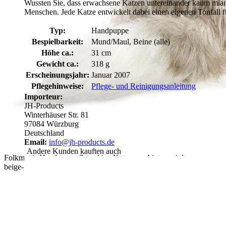
Wussten Sie, dass erwachsene Katzen untereinander kaum miaue
Menschen. Jede Katze entwickelt dabei einen eigenen Tonfall fü
Typ:
Handpuppe
Bespielbarkeit:
Mund/Maul, Beine (alle)
Höhe ca.:
31 cm
Gewicht ca.:
318 g
Erscheinungsjahr:
Januar 2007
Pflegehinweise:
Pflege- und Reinigungsanleitung
Importeur:
JH-Products
Winterhäuser Str. 81
97084 Würzburg
Deutschland
Email:
info@jh-products.de
Andere Kunden kauften auch
Folkmanis Handpuppe flauschige Katze von hinten mit langem
beige-grauem Fell, weißem Schwanz und silbergrauen Ohren