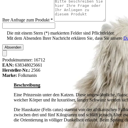
Ihre Anfrage zum Produkt
*
Die mit einem Stern (*) markierten Felder sind Pflichtfelder.
Mit dem Absenden Ihrer Nachricht erklären Sie, dass Sie unsere
Da
Absenden
Produktnummer:
16712
EAN:
638348025661
Hersteller-Nr.:
2566
Marke:
Folkmanis
Beschreibung
Eine Prinzessin unter den Katzen. Diese ungewöhnliche, flaus
weicher Körper und ihr luxuriöser, langer Schwanz werden sich
Die Hauskatze (Felis catus) stammt von der afrikanischen Falbk
zwischen drei und fünf Kilogramm und schläft je nach Alter z
die Orientierung in völliger Dunkelheit erlaubt. Beim Sprung 