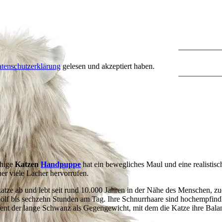
tenschutzerklärung
gelesen und akzeptiert haben.
chige
Katzen
Handpuppe
hat ein bewegliches Maul und eine realistisch
er viele Lacher hervorrufen.
atze ab und lebt seit rund 10.000 Jahren in der Nähe des Menschen, zue
wölf bis sechzehn Stunden am Tag. Ihre Schnurrhaare sind hochempfin
dient der lange Schwanz als Gegengewicht, mit dem die Katze ihre Bala