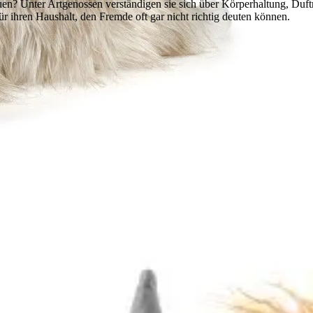
n? Unter Artgenossen verständigen sie sich über Körperhaltung, Duftm
r ihren Haushalt, den Fremde oft gar nicht richtig deuten können.