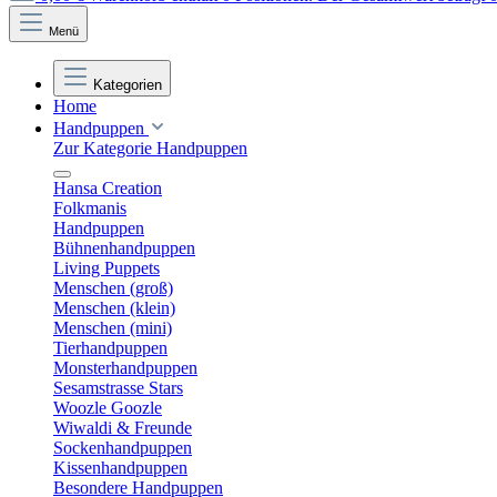
Menü
Kategorien
Home
Handpuppen
Zur Kategorie Handpuppen
Hansa Creation
Folkmanis
Handpuppen
Bühnenhandpuppen
Living Puppets
Menschen (groß)
Menschen (klein)
Menschen (mini)
Tierhandpuppen
Monsterhandpuppen
Sesamstrasse Stars
Woozle Goozle
Wiwaldi & Freunde
Sockenhandpuppen
Kissenhandpuppen
Besondere Handpuppen