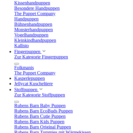
Kissenhandpuppen
Besondere Handpuppen
The Puppet Company
Handpuppen
Bühnenhandpuppen
Monsterhandpuppen
Vogelhandpuppen
Kleinkindhandpuppen
Kallisto
Fingerpuppen
Zur Kategorie Fingerpuppen
Folkmanis
The Puppet Company
Kasperlepuppen
Jellycat Kuscheltiere
Stoffpuppen
Zur Kategorie Stoffpuppen
Rubens Barn Baby Puppen
Rubens Barn EcoBuds Puppen
Rubens Barn Cutie Puppen
Rubens Barn Kids Puppen
Rubens Barn Original Puppen
Rubens Barn Tummies mit Wärmekissen