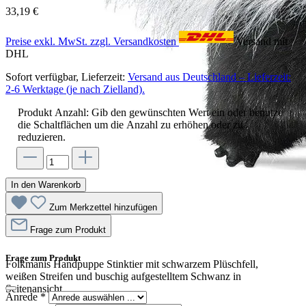
33,19 €
Preise exkl. MwSt. zzgl. Versandkosten
Versand mit
DHL
Sofort verfügbar, Lieferzeit:
Versand aus Deutschland – Lieferzeit:
2-6 Werktage (je nach Zielland).
Produkt Anzahl: Gib den gewünschten Wert ein oder benutze
die Schaltflächen um die Anzahl zu erhöhen oder zu
reduzieren.
In den Warenkorb
Zum Merkzettel hinzufügen
Frage zum Produkt
Frage zum Produkt
Folkmanis Handpuppe Stinktier mit schwarzem Plüschfell,
weißen Streifen und buschig aufgestelltem Schwanz in
Seitenansicht
Anrede
*