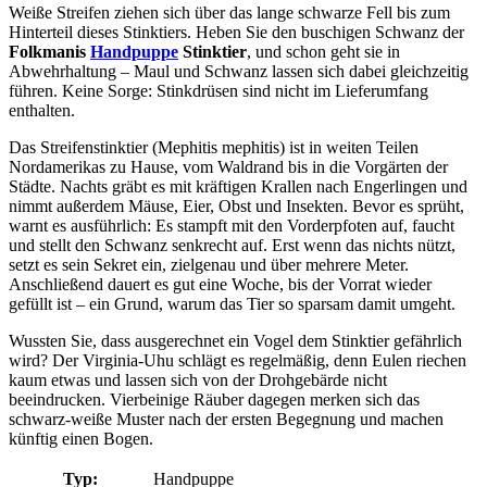
Weiße Streifen ziehen sich über das lange schwarze Fell bis zum
Hinterteil dieses Stinktiers. Heben Sie den buschigen Schwanz der
Folkmanis
Handpuppe
Stinktier
, und schon geht sie in
Abwehrhaltung – Maul und Schwanz lassen sich dabei gleichzeitig
führen. Keine Sorge: Stinkdrüsen sind nicht im Lieferumfang
enthalten.
Das Streifenstinktier (Mephitis mephitis) ist in weiten Teilen
Nordamerikas zu Hause, vom Waldrand bis in die Vorgärten der
Städte. Nachts gräbt es mit kräftigen Krallen nach Engerlingen und
nimmt außerdem Mäuse, Eier, Obst und Insekten. Bevor es sprüht,
warnt es ausführlich: Es stampft mit den Vorderpfoten auf, faucht
und stellt den Schwanz senkrecht auf. Erst wenn das nichts nützt,
setzt es sein Sekret ein, zielgenau und über mehrere Meter.
Anschließend dauert es gut eine Woche, bis der Vorrat wieder
gefüllt ist – ein Grund, warum das Tier so sparsam damit umgeht.
Wussten Sie, dass ausgerechnet ein Vogel dem Stinktier gefährlich
wird? Der Virginia-Uhu schlägt es regelmäßig, denn Eulen riechen
kaum etwas und lassen sich von der Drohgebärde nicht
beeindrucken. Vierbeinige Räuber dagegen merken sich das
schwarz-weiße Muster nach der ersten Begegnung und machen
künftig einen Bogen.
Typ:
Handpuppe