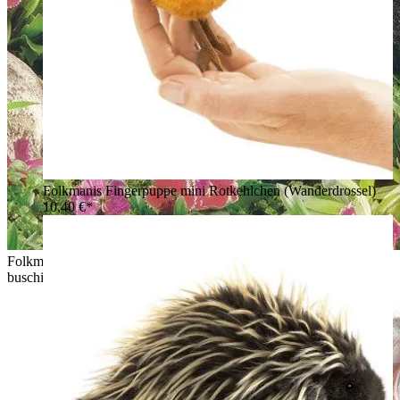
Folkmanis Fingerpuppe mini Rotkehlchen (Wanderdrossel)
10,40 €*
Folkmanis Handpuppe Stinktier mit schwarz-weißem Fell und
buschig aufgestelltem Schwanz, Seitenansicht in Gartenkulisse