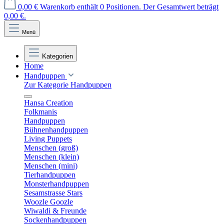
0,00 €
Warenkorb enthält 0 Positionen. Der Gesamtwert beträgt
0,00 €.
Menü
Kategorien
Home
Handpuppen
Zur Kategorie Handpuppen
Hansa Creation
Folkmanis
Handpuppen
Bühnenhandpuppen
Living Puppets
Menschen (groß)
Menschen (klein)
Menschen (mini)
Tierhandpuppen
Monsterhandpuppen
Sesamstrasse Stars
Woozle Goozle
Wiwaldi & Freunde
Sockenhandpuppen