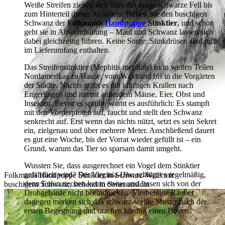
Weiße Streifen ziehen sich über das lange schwarze Fell bis
zum Hinterteil dieses Stinktiers. Heben Sie den buschigen
Schwanz der
Folkmanis
Handpuppe
Stinktier
, und schon
geht sie in Abwehrhaltung – Maul und Schwanz lassen sich
dabei gleichzeitig führen. Keine Sorge: Stinkdrüsen sind nicht
im Lieferumfang enthalten.
Das Streifenstinktier (Mephitis mephitis) ist in weiten Teilen
Nordamerikas zu Hause, vom Waldrand bis in die Vorgärten
der Städte. Nachts gräbt es mit kräftigen Krallen nach
Engerlingen und nimmt außerdem Mäuse, Eier, Obst und
Insekten. Bevor es sprüht, warnt es ausführlich: Es stampft
mit den Vorderpfoten auf, faucht und stellt den Schwanz
senkrecht auf. Erst wenn das nichts nützt, setzt es sein Sekret
ein, zielgenau und über mehrere Meter. Anschließend dauert
es gut eine Woche, bis der Vorrat wieder gefüllt ist – ein
Grund, warum das Tier so sparsam damit umgeht.
Wussten Sie, dass ausgerechnet ein Vogel dem Stinktier
gefährlich wird? Der Virginia-Uhu schlägt es regelmäßig,
Folkmanis Handpuppe Stinktier in Schwarz-Weiß mit
denn Eulen riechen kaum etwas und lassen sich von der
buschigem Schwanz, stehend in Seitenansicht
Drohgebärde nicht beeindrucken. Vierbeinige Räuber
dagegen merken sich das schwarz-weiße Muster nach der
ersten Begegnung und machen künftig einen Bogen.