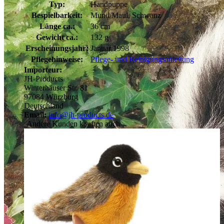
Typ:
Handpuppe
Bespielbarkeit:
Mund/Maul, Schwanz
Länge ca.:
36 cm
Gewicht ca.:
132 g
Erscheinungsjahr:
Januar 1998
Pflegehinweise:
Pflege- und Reinigungsanleitung
Importeur:
JH-Products
Winterhäuser Str. 81
97084 Würzburg
Deutschland
Email:
info@jh-products.de
Andere Kunden kauften auch