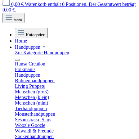
0,00 €
Warenkorb enthält 0 Positionen. Der Gesamtwert beträgt
0,00 €.
Menü
Kategorien
Home
Handpuppen
Zur Kategorie Handpuppen
Hansa Creation
Folkmanis
Handpuppen
Bühnenhandpuppen
Living Puppets
Menschen (groß)
Menschen (klein)
Menschen (mini)
Tierhandpuppen
Monsterhandpuppen
Sesamstrasse Stars
Woozle Goozle
Wiwaldi & Freunde
Sockenhandpuppen