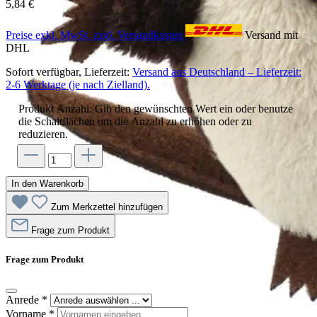
5,84 €
Preise exkl. MwSt. zzgl. Versandkosten
Versand mit
DHL
Sofort verfügbar, Lieferzeit:
Versand aus Deutschland – Lieferzeit:
2-6 Werktage (je nach Zielland).
Produkt Anzahl: Gib den gewünschten Wert ein oder benutze
die Schaltflächen um die Anzahl zu erhöhen oder zu
reduzieren.
In den Warenkorb
Zum Merkzettel hinzufügen
Frage zum Produkt
Frage zum Produkt
Anrede
*
Vorname
*