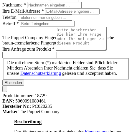
Nachname
*
Ihre E-Mail-Adresse
*
Telefon
Betreff
*
The Puppet Company Fingerpuppe Braune Maus, rundliche
braun-cremefarbene Fingerpuppe mit rosa Ohren
Ihre Anfrage zum Produkt
*
Die mit einem Stern (*) markierten Felder sind Pflichtfelder.
Mit dem Absenden Ihrer Nachricht erklären Sie, dass Sie
unsere
Datenschutzerklärung
gelesen und akzeptiert haben.
Absenden
Produktnummer:
18729
EAN:
5060091080461
Hersteller-Nr.:
PC020235
Marke:
The Puppet Company
Beschreibung
Der Fingerzugang zum Bespielen der
Fingerpuppe
braune