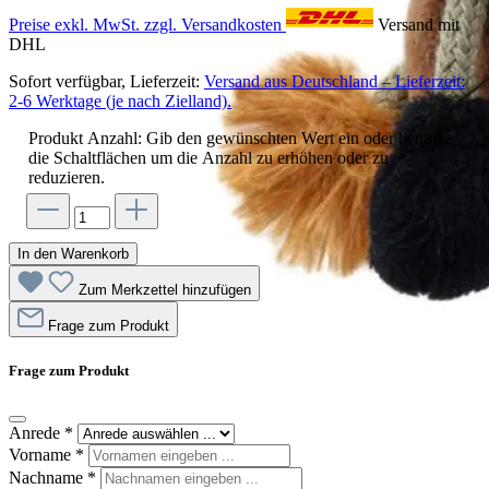
Preise exkl. MwSt. zzgl. Versandkosten
Versand mit
DHL
Sofort verfügbar, Lieferzeit:
Versand aus Deutschland – Lieferzeit:
2-6 Werktage (je nach Zielland).
Produkt Anzahl: Gib den gewünschten Wert ein oder benutze
die Schaltflächen um die Anzahl zu erhöhen oder zu
reduzieren.
In den Warenkorb
Zum Merkzettel hinzufügen
Frage zum Produkt
Frage zum Produkt
Anrede
*
Vorname
*
Nachname
*