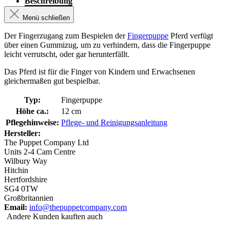
Beschreibung
Menü schließen
Der Fingerzugang zum Bespielen der
Fingerpuppe
Pferd verfügt
über einen Gummizug, um zu verhindern, dass die Fingerpuppe
leicht verrutscht, oder gar herunterfällt.
Das Pferd ist für die Finger von Kindern und Erwachsenen
gleichermaßen gut bespielbar.
Typ:
Fingerpuppe
Höhe ca.:
12 cm
Pflegehinweise:
Pflege- und Reinigungsanleitung
Hersteller:
The Puppet Company Ltd
Units 2-4 Cam Centre
Wilbury Way
Hitchin
Hertfordshire
SG4 0TW
Großbritannien
Email:
info@thepuppetcompany.com
Andere Kunden kauften auch