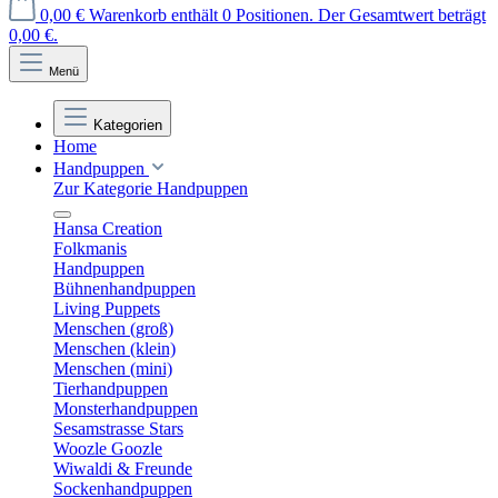
0,00 €
Warenkorb enthält 0 Positionen. Der Gesamtwert beträgt
0,00 €.
Menü
Kategorien
Home
Handpuppen
Zur Kategorie Handpuppen
Hansa Creation
Folkmanis
Handpuppen
Bühnenhandpuppen
Living Puppets
Menschen (groß)
Menschen (klein)
Menschen (mini)
Tierhandpuppen
Monsterhandpuppen
Sesamstrasse Stars
Woozle Goozle
Wiwaldi & Freunde
Sockenhandpuppen