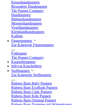
Kissenhandpuppen
Besondere Handpuppen
The Puppet Company
Handpuppen
Bühnenhandpuppen
Monsterhandpuppen
Vogelhandpuppen
Kleinkindhandpuppen
Kallisto
Fingerpuppen
Zur Kategorie Fingerpuppen
Folkmanis
The Puppet Company
Kasperlepuppen
Jellycat Kuscheltiere
Stoffpuppen
Zur Kategorie Stoffpuppen
Rubens Barn Baby Puppen
Rubens Barn EcoBuds Puppen
Rubens Barn Cutie Puppen
Rubens Barn Kids Puppen
Rubens Barn Original Puppen
Rubens Barn Tummies mit Wärmekissen