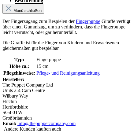
Beschreibung
Menü schließen
Der Fingerzugang zum Bespielen der
Fingerpuppe
Giraffe verfügt
über einen Gummizug, um zu verhindern, dass die Fingerpuppe
leicht verrutscht, oder gar herunterfällt.
Die Giraffe ist für die Finger von Kindern und Erwachsenen
gleichermaßen gut bespielbar.
Typ:
Fingerpuppe
Höhe ca.:
15 cm
Pflegehinweise:
Pflege- und Reinigungsanleitung
Hersteller:
The Puppet Company Ltd
Units 2-4 Cam Centre
Wilbury Way
Hitchin
Hertfordshire
SG4 0TW
Großbritannien
Email:
info@thepuppetcompany.com
Andere Kunden kauften auch