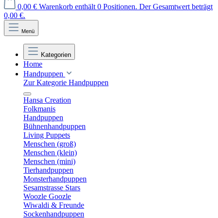
0,00 €
Warenkorb enthält 0 Positionen. Der Gesamtwert beträgt
0,00 €.
Menü
Kategorien
Home
Handpuppen
Zur Kategorie Handpuppen
Hansa Creation
Folkmanis
Handpuppen
Bühnenhandpuppen
Living Puppets
Menschen (groß)
Menschen (klein)
Menschen (mini)
Tierhandpuppen
Monsterhandpuppen
Sesamstrasse Stars
Woozle Goozle
Wiwaldi & Freunde
Sockenhandpuppen