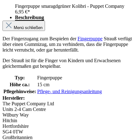
Fingerpuppe smaragdgrüner Kolibri - Puppet Company
6,95 €*
Beschreibung
Menü schließen
Der Fingerzugang zum Bespielen der
Fingerpuppe
Strauß verfügt
über einen Gummizug, um zu verhindern, dass die Fingerpuppe
leicht verrutscht, oder gar herunterfällt.
Der Strauß ist für die Finger von Kindern und Erwachsenen
gleichermaßen gut bespielbar.
Typ:
Fingerpuppe
Höhe ca.:
15 cm
Pflegehinweise:
Pflege- und Reinigungsanleitung
Hersteller:
The Puppet Company Ltd
Units 2-4 Cam Centre
Wilbury Way
Hitchin
Hertfordshire
SG4 0TW
Großbritannien