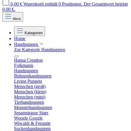
0,00 €
Warenkorb enthält 0 Positionen. Der Gesamtwert beträgt
0,00 €.
Menü
Kategorien
Home
Handpuppen
Zur Kategorie Handpuppen
Hansa Creation
Folkmanis
Handpuppen
Bühnenhandpuppen
Living Puppets
Menschen (groß)
Menschen (klein)
Menschen (mini)
Tierhandpuppen
Monsterhandpuppen
Sesamstrasse Stars
Woozle Goozle
Wiwaldi & Freunde
Sockenhandpuppen