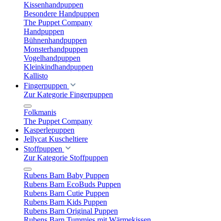
Kissenhandpuppen
Besondere Handpuppen
The Puppet Company
Handpuppen
Bühnenhandpuppen
Monsterhandpuppen
Vogelhandpuppen
Kleinkindhandpuppen
Kallisto
Fingerpuppen
Zur Kategorie Fingerpuppen
Folkmanis
The Puppet Company
Kasperlepuppen
Jellycat Kuscheltiere
Stoffpuppen
Zur Kategorie Stoffpuppen
Rubens Barn Baby Puppen
Rubens Barn EcoBuds Puppen
Rubens Barn Cutie Puppen
Rubens Barn Kids Puppen
Rubens Barn Original Puppen
Rubens Barn Tummies mit Wärmekissen