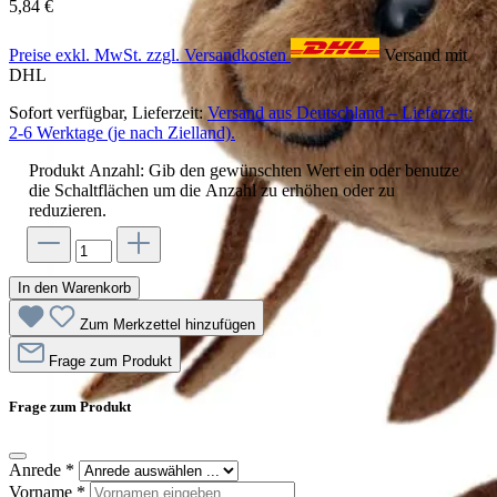
5,84 €
Preise exkl. MwSt. zzgl. Versandkosten
Versand mit
DHL
Sofort verfügbar, Lieferzeit:
Versand aus Deutschland – Lieferzeit:
2-6 Werktage (je nach Zielland).
Produkt Anzahl: Gib den gewünschten Wert ein oder benutze
die Schaltflächen um die Anzahl zu erhöhen oder zu
reduzieren.
In den Warenkorb
Zum Merkzettel hinzufügen
Frage zum Produkt
Frage zum Produkt
Anrede
*
Vorname
*