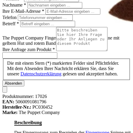
Nachname
*
Ihre E-Mail-Adresse
*
Telefon
Betreff
*
The Puppet Company Fingerpuppe Spinne, braune Spinne mit
gelbem Hut und rotem Band
Ihre Anfrage zum Produkt
*
Die mit einem Stern (*) markierten Felder sind Pflichtfelder.
Mit dem Absenden Ihrer Nachricht erklären Sie, dass Sie
unsere
Datenschutzerklärung
gelesen und akzeptiert haben.
Absenden
Produktnummer:
17026
EAN:
5060091081796
Hersteller-Nr.:
PC030452
Marke:
The Puppet Company
Beschreibung
Der Fingerzugang zum Bespielen der
Fingerpuppe
Spinne mit