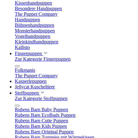
Kissenhandpuppen
Besondere Handpuppen
The Puppet Company
Handpuppen
Bühnenhandpuppen
Monsterhandpuppen
Vogelhandpuppen
Kleinkindhandpuppen
Kallisto
Fingerpuppen
Zur Kategorie Fingerpuppen
Folkmanis
The Puppet Company
Kasperlepuppen
Jellycat Kuscheltiere
Stoffpuppen
Zur Kategorie Stoffpuppen
Rubens Barn Baby Puppen
Rubens Barn EcoBuds Puppen
Rubens Barn Cutie Puppen
Rubens Barn Kids Puppen
Rubens Barn Original Puppen
Rubens Barn Tummies mit Wärmekissen