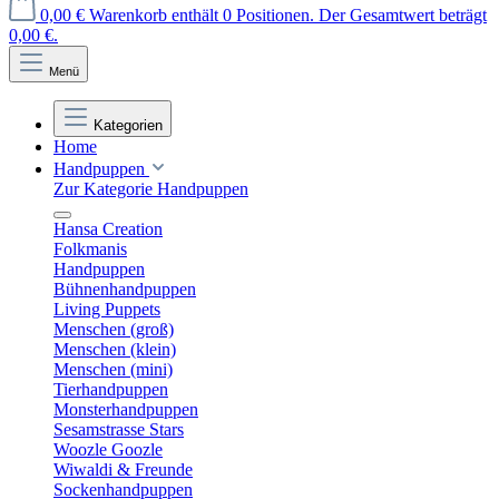
0,00 €
Warenkorb enthält 0 Positionen. Der Gesamtwert beträgt
0,00 €.
Menü
Kategorien
Home
Handpuppen
Zur Kategorie Handpuppen
Hansa Creation
Folkmanis
Handpuppen
Bühnenhandpuppen
Living Puppets
Menschen (groß)
Menschen (klein)
Menschen (mini)
Tierhandpuppen
Monsterhandpuppen
Sesamstrasse Stars
Woozle Goozle
Wiwaldi & Freunde
Sockenhandpuppen