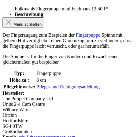
Folkmanis Fingerpuppe mini Feldmaus
12,50 €*
Beschreibung
Menü schließen
Der Fingerzugang zum Bespielen der
Fingerpuppe
Spinne mit
gelbem Hut verfügt über einen Gummizug, um zu verhindern, dass
die Fingerpuppe leicht verrutscht, oder gar herunterfällt.
Die Spinne ist für die Finger von Kindern und Erwachsenen
gleichermaßen gut bespielbar.
Typ:
Fingerpuppe
Höhe ca.:
8 cm
Pflegehinweise:
Pflege- und Reinigungsanleitung
Hersteller:
The Puppet Company Ltd
Units 2-4 Cam Centre
Wilbury Way
Hitchin
Hertfordshire
SG4 0TW
Großbritannien