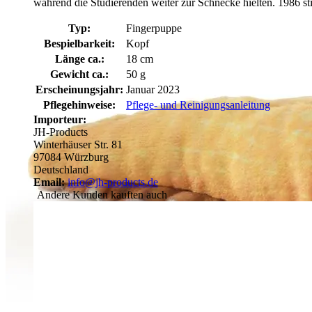
während die Studierenden weiter zur Schnecke hielten. 1986 st
Typ:
Fingerpuppe
Bespielbarkeit:
Kopf
Länge ca.:
18 cm
Gewicht ca.:
50 g
Erscheinungsjahr:
Januar 2023
Pflegehinweise:
Pflege- und Reinigungsanleitung
Importeur:
JH-Products
Winterhäuser Str. 81
97084 Würzburg
Deutschland
Email:
info@jh-products.de
Andere Kunden kauften auch