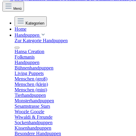
Menü
Kategorien
Home
Handpuppen
Zur Kategorie Handpuppen
Hansa Creation
Folkmanis
Handpuppen
Bühnenhandpuppen
Living Puppets
Menschen (groß)
Menschen (klein)
Menschen (mini)
Tierhandpuppen
Monsterhandpuppen
Sesamstrasse Stars
Woozle Goozle
Wiwaldi & Freunde
Sockenhandpuppen
Kissenhandpuppen
Besondere Handpuppen