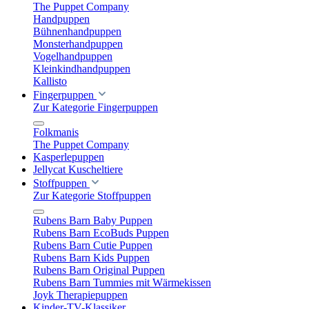
The Puppet Company
Handpuppen
Bühnenhandpuppen
Monsterhandpuppen
Vogelhandpuppen
Kleinkindhandpuppen
Kallisto
Fingerpuppen
Zur Kategorie Fingerpuppen
Folkmanis
The Puppet Company
Kasperlepuppen
Jellycat Kuscheltiere
Stoffpuppen
Zur Kategorie Stoffpuppen
Rubens Barn Baby Puppen
Rubens Barn EcoBuds Puppen
Rubens Barn Cutie Puppen
Rubens Barn Kids Puppen
Rubens Barn Original Puppen
Rubens Barn Tummies mit Wärmekissen
Joyk Therapiepuppen
Kinder-TV-Klassiker