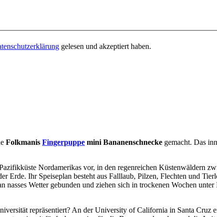
tenschutzerklärung
gelesen und akzeptiert haben.
ue
Folkmanis
Fingerpuppe
mini Bananenschnecke
gemacht. Das inno
azifikküste Nordamerikas vor, in den regenreichen Küstenwäldern zwi
r Erde. Ihr Speiseplan besteht aus Falllaub, Pilzen, Flechten und Tie
ie an nasses Wetter gebunden und ziehen sich in trockenen Wochen unte
versität repräsentiert? An der University of California in Santa Cruz