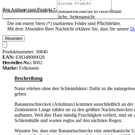
Ihre Anfrage zum Produkt
*
Folkmanis Fingerpuppe mini Bananenschnecke in Gelb-Braun
liegt auf einer offenen Handfläche, Seitenansicht
Die mit einem Stern (*) markierten Felder sind Pflichtfelder.
Mit dem Absenden Ihrer Nachricht erklären Sie, dass Sie unsere
Da
Absenden
Produktnummer:
30840
EAN:
638348080028
Hersteller-Nr.:
8002
Marke:
Folkmanis
Beschreibung
Natur erleben ohne den Schleimfaktor: Dafür ist die naturgetre
geben.
Bananenschnecken (Ariolimax) kommen ausschließlich an der P
Zentimetern Länge zählen sie zu den größten Nacktschnecken de
aufbauen. Weil ihre Haut ständig Feuchtigkeit verliert, sind s
Schleimhülle und warten reglos auf den nächsten Regen.
Wussten Sie, dass eine Bananenschnecke eine amerikanische Uni