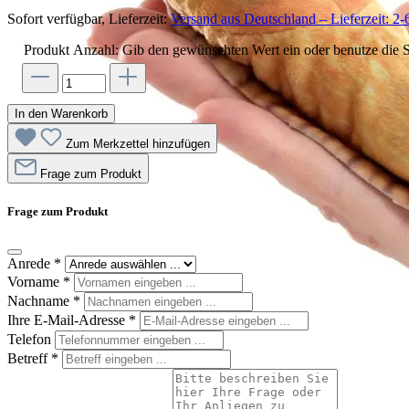
Sofort verfügbar, Lieferzeit:
Versand aus Deutschland – Lieferzeit: 2-
Produkt Anzahl: Gib den gewünschten Wert ein oder benutze die S
In den Warenkorb
Zum Merkzettel hinzufügen
Frage zum Produkt
Frage zum Produkt
Anrede
*
Vorname
*
Nachname
*
Ihre E-Mail-Adresse
*
Telefon
Betreff
*