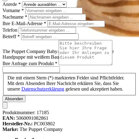
Anrede
*
Vorname
*
Nachname
*
Ihre E-Mail-Adresse
*
Telefon
Betreff
*
The Puppet Company Baby-Handpuppe Katze, getigerte
Handpuppe mit weißem Bauch
Ihre Anfrage zum Produkt
*
Die mit einem Stern (*) markierten Felder sind Pflichtfelder.
Mit dem Absenden Ihrer Nachricht erklären Sie, dass Sie
unsere
Datenschutzerklärung
gelesen und akzeptiert haben.
Absenden
Produktnummer:
17185
EAN:
5060091082861
Hersteller-Nr.:
PC003802
Marke:
The Puppet Company