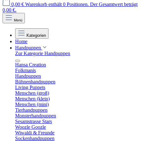
0,00 €
Warenkorb enthält 0 Positionen. Der Gesamtwert beträgt
0,00 €.
Menü
Kategorien
Home
Handpuppen
Zur Kategorie Handpuppen
Hansa Creation
Folkmanis
Handpuppen
Bühnenhandpuppen
Living Puppets
Menschen (groß)
Menschen (klein)
Menschen (mini)
Tierhandpuppen
Monsterhandpuppen
Sesamstrasse Stars
Woozle Goozle
Wiwaldi & Freunde
Sockenhandpuppen