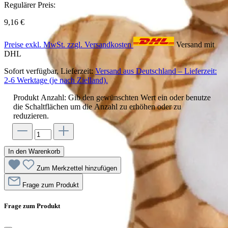
Regulärer Preis:
9,16 €
Preise exkl. MwSt. zzgl. Versandkosten
Versand mit
DHL
Sofort verfügbar, Lieferzeit:
Versand aus Deutschland – Lieferzeit:
2-6 Werktage (je nach Zielland).
Produkt Anzahl: Gib den gewünschten Wert ein oder benutze
die Schaltflächen um die Anzahl zu erhöhen oder zu
reduzieren.
In den Warenkorb
Zum Merkzettel hinzufügen
Frage zum Produkt
Frage zum Produkt