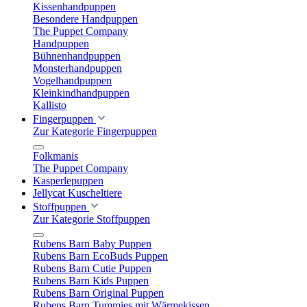
Kissenhandpuppen
Besondere Handpuppen
The Puppet Company
Handpuppen
Bühnenhandpuppen
Monsterhandpuppen
Vogelhandpuppen
Kleinkindhandpuppen
Kallisto
Fingerpuppen
Zur Kategorie Fingerpuppen
Folkmanis
The Puppet Company
Kasperlepuppen
Jellycat Kuscheltiere
Stoffpuppen
Zur Kategorie Stoffpuppen
Rubens Barn Baby Puppen
Rubens Barn EcoBuds Puppen
Rubens Barn Cutie Puppen
Rubens Barn Kids Puppen
Rubens Barn Original Puppen
Rubens Barn Tummies mit Wärmekissen