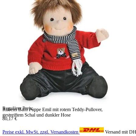
Regulärer Preis:
Rubens Barn Puppe Emil mit rotem Teddy-Pullover,
gestreiftem Schal und dunkler Hose
80,17 €
Preise exkl. MwSt. zzgl. Versandkosten
Versand mit D