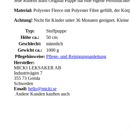
Jede Rubens Barn Original Puppe hat eine eigene Persönlichkeit
Material:
Polyester Fleece mit Polyester Fibre gefüllt, der Kör
Achtung!
Nicht für Kinder unter 36 Monaten geeignet. Kleine 
Typ:
Stoffpuppe
Höhe ca.:
50 cm
Geschlecht:
männlich
Gewicht ca.:
1000 g
Pflegehinweise:
Pflege- und Reinigungsanleitung
Hersteller:
MICKI LEKSAKER AB
Industrivägen 7
355 73 Gemla
Schweden
Email:
hello@micki.se
Andere Kunden kauften auch