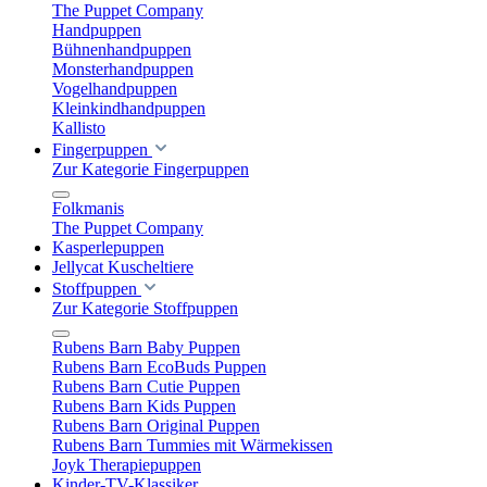
The Puppet Company
Handpuppen
Bühnenhandpuppen
Monsterhandpuppen
Vogelhandpuppen
Kleinkindhandpuppen
Kallisto
Fingerpuppen
Zur Kategorie Fingerpuppen
Folkmanis
The Puppet Company
Kasperlepuppen
Jellycat Kuscheltiere
Stoffpuppen
Zur Kategorie Stoffpuppen
Rubens Barn Baby Puppen
Rubens Barn EcoBuds Puppen
Rubens Barn Cutie Puppen
Rubens Barn Kids Puppen
Rubens Barn Original Puppen
Rubens Barn Tummies mit Wärmekissen
Joyk Therapiepuppen
Kinder-TV-Klassiker