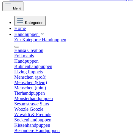
Menü
Kategorien
Home
Handpuppen
Zur Kategorie Handpuppen
Hansa Creation
Folkmanis
Handpuppen
Bühnenhandpuppen
Living Puppets
Menschen (groß)
Menschen (klein)
Menschen (mini)
Tierhandpuppen
Monsterhandpuppen
Sesamstrasse Stars
Woozle Goozle
Wiwaldi & Freunde
Sockenhandpuppen
Kissenhandpuppen
Besondere Handpuppen