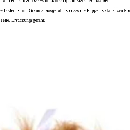
 und entsteht zu 100 % in fachlich qualifizierter Handarbeit.
perboden ist mit Granulat ausgefüllt, so dass die Puppen stabil sitzen k
Teile. Erstickungsgefahr.