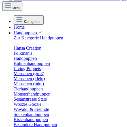
Menü
Kategorien
Home
Handpuppen
Zur Kategorie Handpuppen
Hansa Creation
Folkmanis
Handpuppen
Bühnenhandpuppen
Living Puppets
Menschen (groß)
Menschen (klein)
Menschen (mini)
Tierhandpuppen
Monsterhandpuppen
Sesamstrasse Stars
Woozle Goozle
Wiwaldi & Freunde
Sockenhandpuppen
Kissenhandpuppen
Besondere Handpuppen