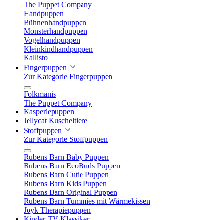
The Puppet Company
Handpuppen
Bühnenhandpuppen
Monsterhandpuppen
Vogelhandpuppen
Kleinkindhandpuppen
Kallisto
Fingerpuppen
Zur Kategorie Fingerpuppen
Folkmanis
The Puppet Company
Kasperlepuppen
Jellycat Kuscheltiere
Stoffpuppen
Zur Kategorie Stoffpuppen
Rubens Barn Baby Puppen
Rubens Barn EcoBuds Puppen
Rubens Barn Cutie Puppen
Rubens Barn Kids Puppen
Rubens Barn Original Puppen
Rubens Barn Tummies mit Wärmekissen
Joyk Therapiepuppen
Kinder-TV-Klassiker