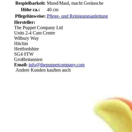
Bespielbarkeit:
Mund/Maul, macht Geräusche
Höhe ca.:
40 cm
Pflegehinweise:
Pflege- und Reinigungsanleitung
Hersteller:
The Puppet Company Ltd
Units 2-4 Cam Centre
Wilbury Way
Hitchin
Hertfordshire
SG4 0TW
Großbritannien
Email:
info@thepuppetcompany.com
Andere Kunden kauften auch