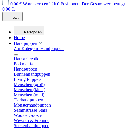
0,00 €
Warenkorb enthält 0 Positionen. Der Gesamtwert beträgt
0,00 €.
Menü
Kategorien
Home
Handpuppen
Zur Kategorie Handpuppen
Hansa Creation
Folkmanis
Handpuppen
Bühnenhandpuppen
Living Puppets
Menschen (groß)
Menschen (klein)
Menschen (mini)
Tierhandpuppen
Monsterhandpuppen
Sesamstrasse Stars
Woozle Goozle
Wiwaldi & Freunde
Sockenhandpuppen