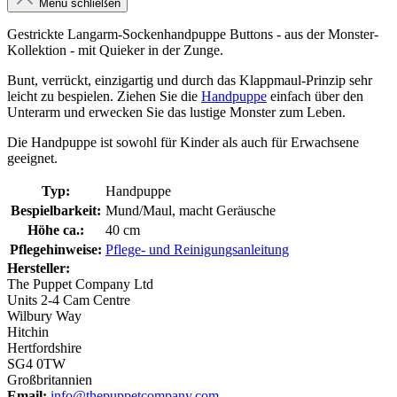
Menü schließen
Gestrickte Langarm-Sockenhandpuppe Buttons - aus der Monster-
Kollektion - mit Quieker in der Zunge.
Bunt, verrückt, einzigartig und durch das Klappmaul-Prinzip sehr
leicht zu bespielen. Ziehen Sie die
Handpuppe
einfach über den
Unterarm und erwecken Sie das lustige Monster zum Leben.
Die Handpuppe ist sowohl für Kinder als auch für Erwachsene
geeignet.
Typ:
Handpuppe
Bespielbarkeit:
Mund/Maul, macht Geräusche
Höhe ca.:
40 cm
Pflegehinweise:
Pflege- und Reinigungsanleitung
Hersteller:
The Puppet Company Ltd
Units 2-4 Cam Centre
Wilbury Way
Hitchin
Hertfordshire
SG4 0TW
Großbritannien
Email:
info@thepuppetcompany.com