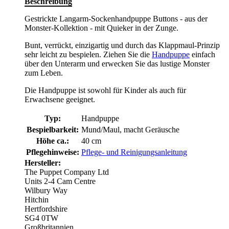
Beschreibung
Gestrickte Langarm-Sockenhandpuppe Buttons - aus der
Monster-Kollektion - mit Quieker in der Zunge.
Bunt, verrückt, einzigartig und durch das Klappmaul-Prinzip
sehr leicht zu bespielen. Ziehen Sie die
Handpuppe
einfach
über den Unterarm und erwecken Sie das lustige Monster
zum Leben.
Die Handpuppe ist sowohl für Kinder als auch für
Erwachsene geeignet.
Typ:
Handpuppe
Bespielbarkeit:
Mund/Maul, macht Geräusche
Höhe ca.:
40 cm
Pflegehinweise:
Pflege- und Reinigungsanleitung
Hersteller:
The Puppet Company Ltd
Units 2-4 Cam Centre
Wilbury Way
Hitchin
Hertfordshire
SG4 0TW
Großbritannien