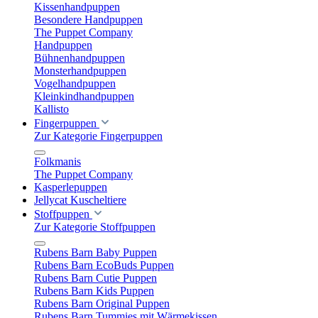
Kissenhandpuppen
Besondere Handpuppen
The Puppet Company
Handpuppen
Bühnenhandpuppen
Monsterhandpuppen
Vogelhandpuppen
Kleinkindhandpuppen
Kallisto
Fingerpuppen
Zur Kategorie Fingerpuppen
Folkmanis
The Puppet Company
Kasperlepuppen
Jellycat Kuscheltiere
Stoffpuppen
Zur Kategorie Stoffpuppen
Rubens Barn Baby Puppen
Rubens Barn EcoBuds Puppen
Rubens Barn Cutie Puppen
Rubens Barn Kids Puppen
Rubens Barn Original Puppen
Rubens Barn Tummies mit Wärmekissen