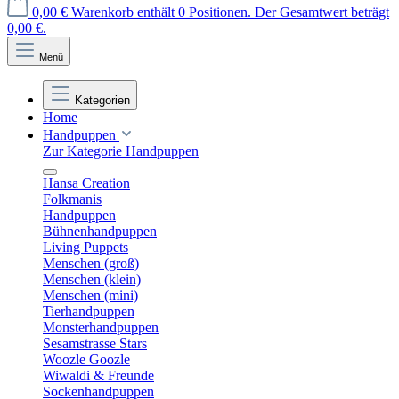
0,00 €
Warenkorb enthält 0 Positionen. Der Gesamtwert beträgt
0,00 €.
Menü
Kategorien
Home
Handpuppen
Zur Kategorie Handpuppen
Hansa Creation
Folkmanis
Handpuppen
Bühnenhandpuppen
Living Puppets
Menschen (groß)
Menschen (klein)
Menschen (mini)
Tierhandpuppen
Monsterhandpuppen
Sesamstrasse Stars
Woozle Goozle
Wiwaldi & Freunde
Sockenhandpuppen