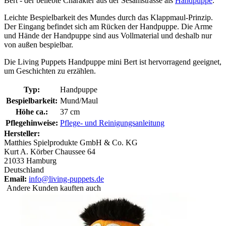
Bert - der beliebte Charakter aus der Sesamstrasse als
Handpuppe
.
Leichte Bespielbarkeit des Mundes durch das Klappmaul-Prinzip.
Der Eingang befindet sich am Rücken der Handpuppe. Die Arme
und Hände der Handpuppe sind aus Vollmaterial und deshalb nur
von außen bespielbar.
Die Living Puppets Handpuppe mini Bert ist hervorragend geeignet,
um Geschichten zu erzählen.
Typ:
Handpuppe
Bespielbarkeit:
Mund/Maul
Höhe ca.:
37 cm
Pflegehinweise:
Pflege- und Reinigungsanleitung
Hersteller:
Matthies Spielprodukte GmbH & Co. KG
Kurt A. Körber Chaussee 64
21033 Hamburg
Deutschland
Email:
info@living-puppets.de
Andere Kunden kauften auch