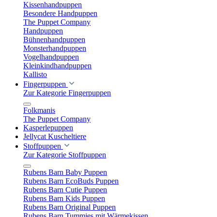
Kissenhandpuppen
Besondere Handpuppen
The Puppet Company
Handpuppen
Bühnenhandpuppen
Monsterhandpuppen
Vogelhandpuppen
Kleinkindhandpuppen
Kallisto
Fingerpuppen
Zur Kategorie Fingerpuppen
Folkmanis
The Puppet Company
Kasperlepuppen
Jellycat Kuscheltiere
Stoffpuppen
Zur Kategorie Stoffpuppen
Rubens Barn Baby Puppen
Rubens Barn EcoBuds Puppen
Rubens Barn Cutie Puppen
Rubens Barn Kids Puppen
Rubens Barn Original Puppen
Rubens Barn Tummies mit Wärmekissen