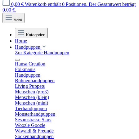
0,00 €
Warenkorb enthält 0 Positionen. Der Gesamtwert beträgt
0,00 €.
Menü
Kategorien
Home
Handpuppen
Zur Kategorie Handpuppen
Hansa Creation
Folkmanis
Handpuppen
Bühnenhandpuppen
Living Puppets
Menschen (groß)
Menschen (klein)
Menschen (mini)
Tierhandpuppen
Monsterhandpuppen
Sesamstrasse Stars
Woozle Goozle
Wiwaldi & Freunde
Sockenhandpuppen