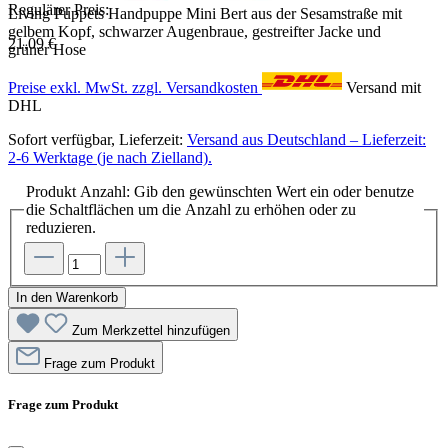
Regulärer Preis:
Living Puppets Handpuppe Mini Bert aus der Sesamstraße mit
gelbem Kopf, schwarzer Augenbraue, gestreifter Jacke und
21,09 €
grüner Hose
Preise exkl. MwSt. zzgl. Versandkosten
Versand mit
DHL
Sofort verfügbar, Lieferzeit:
Versand aus Deutschland – Lieferzeit:
2-6 Werktage (je nach Zielland).
Produkt Anzahl: Gib den gewünschten Wert ein oder benutze
die Schaltflächen um die Anzahl zu erhöhen oder zu
reduzieren.
In den Warenkorb
Zum Merkzettel hinzufügen
Frage zum Produkt
Frage zum Produkt