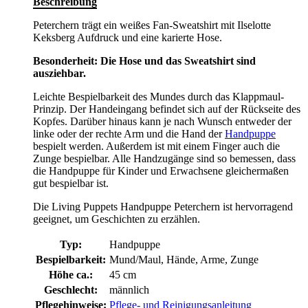
Beschreibung
Peterchern trägt ein weißes Fan-Sweatshirt mit Ilselotte
Keksberg Aufdruck und eine karierte Hose.
Besonderheit: Die Hose und das Sweatshirt sind
ausziehbar.
Leichte Bespielbarkeit des Mundes durch das Klappmaul-
Prinzip. Der Handeingang befindet sich auf der Rückseite des
Kopfes. Darüber hinaus kann je nach Wunsch entweder der
linke oder der rechte Arm und die Hand der
Handpuppe
bespielt werden. Außerdem ist mit einem Finger auch die
Zunge bespielbar. Alle Handzugänge sind so bemessen, dass
die Handpuppe für Kinder und Erwachsene gleichermaßen
gut bespielbar ist.
Die Living Puppets Handpuppe Peterchern ist hervorragend
geeignet, um Geschichten zu erzählen.
Typ:
Handpuppe
Bespielbarkeit:
Mund/Maul, Hände, Arme, Zunge
Höhe ca.:
45 cm
Geschlecht:
männlich
Pflegehinweise:
Pflege- und Reinigungsanleitung