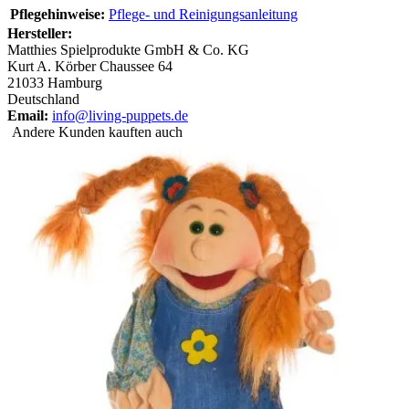
Pflegehinweise:
Pflege- und Reinigungsanleitung
Hersteller:
Matthies Spielprodukte GmbH & Co. KG
Kurt A. Körber Chaussee 64
21033 Hamburg
Deutschland
Email:
info@living-puppets.de
Andere Kunden kauften auch
Living Puppets Handpuppe Kleines Peterchen mit roter runder
Brille, zerzausten Haaren, weißem Shirt mit Igel-Motiv und