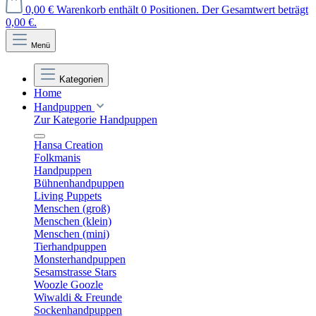
0,00 €
Warenkorb enthält 0 Positionen. Der Gesamtwert beträgt
0,00 €.
Menü
Kategorien
Home
Handpuppen
Zur Kategorie Handpuppen
Hansa Creation
Folkmanis
Handpuppen
Bühnenhandpuppen
Living Puppets
Menschen (groß)
Menschen (klein)
Menschen (mini)
Tierhandpuppen
Monsterhandpuppen
Sesamstrasse Stars
Woozle Goozle
Wiwaldi & Freunde
Sockenhandpuppen