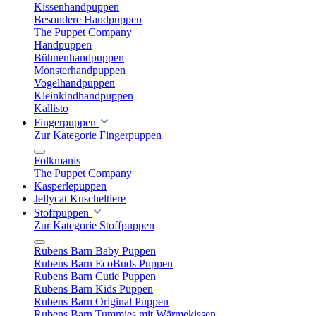
Kissenhandpuppen
Besondere Handpuppen
The Puppet Company
Handpuppen
Bühnenhandpuppen
Monsterhandpuppen
Vogelhandpuppen
Kleinkindhandpuppen
Kallisto
Fingerpuppen
Zur Kategorie Fingerpuppen
Folkmanis
The Puppet Company
Kasperlepuppen
Jellycat Kuscheltiere
Stoffpuppen
Zur Kategorie Stoffpuppen
Rubens Barn Baby Puppen
Rubens Barn EcoBuds Puppen
Rubens Barn Cutie Puppen
Rubens Barn Kids Puppen
Rubens Barn Original Puppen
Rubens Barn Tummies mit Wärmekissen