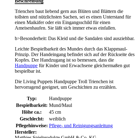
Beschreibung
Trienchen baut liebend gern aus Blüten und Blättern die
tollsten und nützlichsten Sachen, sei es einen Unterstand für
einen Maikäfer oder ein Eingangsschild für einen
Ameisenhaufen. Sie läßt sich immer etwas einfallen.
b>Besonderheit: Das Kleid und die Sandalen sind ausziehbar.
Leichte Bespielbarkeit des Mundes durch das Klappmaul-
Prinzip. Der Handeingang befindet sich auf der Rückseite des
Kopfes. Der Handzugang ist so bemessen, dass die
Handpuppe
für Kinder und Erwachsene gleichermaßen gut
bespielbar ist.
Die Living Puppets Handpuppe Troll Trienchen ist
hervorragend geeignet, um Geschichten zu erzählen.
Typ:
Handpuppe
Bespielbarkeit:
Mund/Maul
Höhe ca.:
45 cm
Geschlecht:
weiblich
Pflegehinweise:
Pflege- und Reinigungsanleitung
Hersteller:
Matthies Spielprodukte GmbH & Co. KG