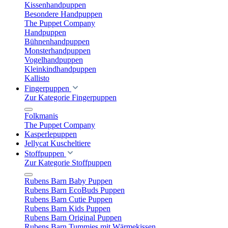
Kissenhandpuppen
Besondere Handpuppen
The Puppet Company
Handpuppen
Bühnenhandpuppen
Monsterhandpuppen
Vogelhandpuppen
Kleinkindhandpuppen
Kallisto
Fingerpuppen
Zur Kategorie Fingerpuppen
Folkmanis
The Puppet Company
Kasperlepuppen
Jellycat Kuscheltiere
Stoffpuppen
Zur Kategorie Stoffpuppen
Rubens Barn Baby Puppen
Rubens Barn EcoBuds Puppen
Rubens Barn Cutie Puppen
Rubens Barn Kids Puppen
Rubens Barn Original Puppen
Rubens Barn Tummies mit Wärmekissen