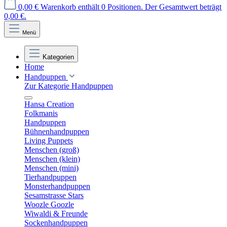
0,00 €
Warenkorb enthält 0 Positionen. Der Gesamtwert beträgt
0,00 €.
Menü
Kategorien
Home
Handpuppen
Zur Kategorie Handpuppen
Hansa Creation
Folkmanis
Handpuppen
Bühnenhandpuppen
Living Puppets
Menschen (groß)
Menschen (klein)
Menschen (mini)
Tierhandpuppen
Monsterhandpuppen
Sesamstrasse Stars
Woozle Goozle
Wiwaldi & Freunde
Sockenhandpuppen