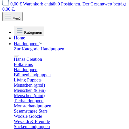
0,00 €
Warenkorb enthält 0 Positionen. Der Gesamtwert beträgt
0,00 €.
Menü
Kategorien
Home
Handpuppen
Zur Kategorie Handpuppen
Hansa Creation
Folkmanis
Handpuppen
Bühnenhandpuppen
Living Puppets
Menschen (groß)
Menschen (klein)
Menschen (mini)
Tierhandpuppen
Monsterhandpuppen
Sesamstrasse Stars
Woozle Goozle
Wiwaldi & Freunde
Sockenhandpuppen