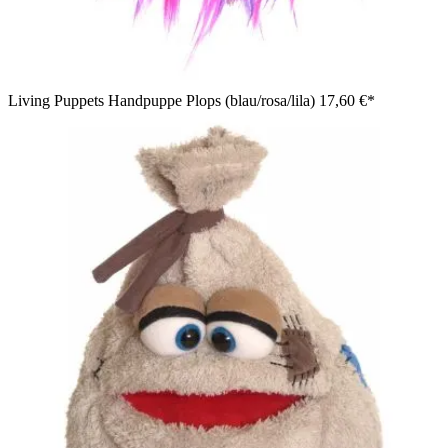
Living Puppets Handpuppe Plops (blau/rosa/lila)
17,60 €*