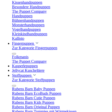
Kissenhandpuppen
Besondere Handpuppen
The Puppet Company
Handpuppen
Bühnenhandpuppen
Monsterhandpuppen
Vogelhandpuppen
Kleinkindhandpuppen
Kallisto
Fingerpuppen
Zur Kategorie Fingerpuppen
Folkmanis
The Puppet Company
Kasperlepuppen
Jellycat Kuscheltiere
Stoffpuppen
Zur Kategorie Stoffpuppen
Rubens Barn Baby Puppen
Rubens Barn EcoBuds Puppen
Rubens Barn Cutie Puppen
Rubens Barn Kids Puppen
Rubens Barn Original Puppen
Rubens Barn Tummies mit Wärmekissen