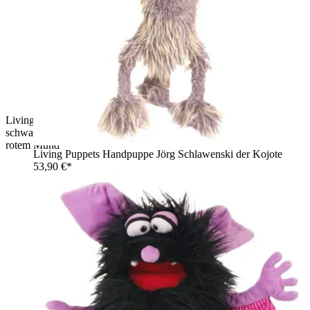
Living Puppets Handpuppe Schnips die Fledermaus mit
schwarzem Zottelfell, rosa gestreiften Flügeln und geöffnetem
rotem Mund
Living Puppets Handpuppe Jörg Schlawenski der Kojote
53,90 €*