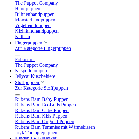
The Puppet Company
Handpuppen
Bühnenhandpuppen
Monsterhandpuppen
Vogelhandpuppen
Kleinkindhandpuppen
Kallisto
Fingerpuppen
Zur Kategorie Fingerpuppen
Folkmanis
The Puppet Company
Kasperlepuppen
Jellycat Kuscheltiere
Stoffpuppen
Zur Kategorie Stoffpuppen
Rubens Barn Baby Puppen
Rubens Barn EcoBuds Puppen
Rubens Barn Cutie Puppen
Rubens Barn Kids Puppen
Rubens Barn Original Puppen
Rubens Barn Tummies mit Wärmekissen
Joyk Therapiepuppen
Kinder-TV-Klassiker