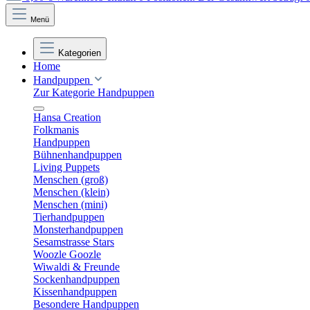
Menü
Kategorien
Home
Handpuppen
Zur Kategorie Handpuppen
Hansa Creation
Folkmanis
Handpuppen
Bühnenhandpuppen
Living Puppets
Menschen (groß)
Menschen (klein)
Menschen (mini)
Tierhandpuppen
Monsterhandpuppen
Sesamstrasse Stars
Woozle Goozle
Wiwaldi & Freunde
Sockenhandpuppen
Kissenhandpuppen
Besondere Handpuppen