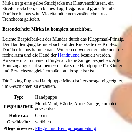
Mirka trägt eine gelbe Strickjacke mit Klettverschlüssen, ein
Streifenröckchen, ein blaues Top, Leggins und graue Schuhe.
Darüber hinaus wird Violetta mit einem zusätzlichen rosa
Trenchcoat geliefert.
Besonderheit: Mirka ist komplett ausziehbar.
Leichte Bespielbarkeit des Mundes durch das Klappmaul-Prinzip.
Der Handeingang befindet sich auf der Rückseite des Kopfes.
Darüber hinaus kann je nach Wunsch entweder der linke oder der
rechte Arm und die Hand der
Handpuppe
bespielt werden.
Außerdem ist mit einem Finger auch die Zunge bespielbar. Alle
Handzugänge sind so bemessen, dass die Handpuppe für Kinder
und Erwachsene gleichermaßen gut bespielbar ist.
Die Living Puppets Handpuppe Mirka ist hervorragend geeignet,
um Geschichten zu erzählen.
Typ:
Handpuppe
Mund/Maul, Hände, Arme, Zunge, komplett
Bespielbarkeit:
ausziehbar
Höhe ca.:
65 cm
Geschlecht:
weiblich
Pflegehinweise:
Pflege- und Reinigungsanleitung