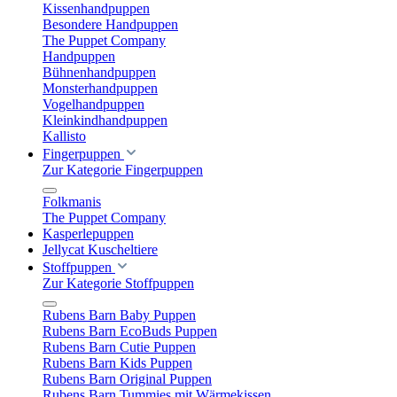
Kissenhandpuppen
Besondere Handpuppen
The Puppet Company
Handpuppen
Bühnenhandpuppen
Monsterhandpuppen
Vogelhandpuppen
Kleinkindhandpuppen
Kallisto
Fingerpuppen
Zur Kategorie Fingerpuppen
Folkmanis
The Puppet Company
Kasperlepuppen
Jellycat Kuscheltiere
Stoffpuppen
Zur Kategorie Stoffpuppen
Rubens Barn Baby Puppen
Rubens Barn EcoBuds Puppen
Rubens Barn Cutie Puppen
Rubens Barn Kids Puppen
Rubens Barn Original Puppen
Rubens Barn Tummies mit Wärmekissen