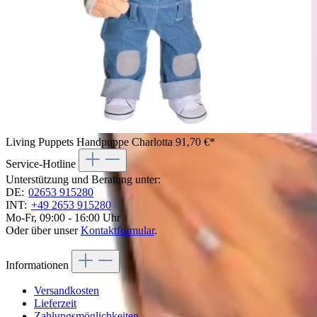
Living Puppets Handpuppe Charlotta
91,70 €*
Service-Hotline
Unterstützung und Beratung unter:
DE:
02653 915280
INT:
+49 2653 915280
Mo-Fr, 09:00 - 16:00 Uhr
Oder über unser
Kontaktformular
.
Informationen
Versandkosten
Lieferzeit
Zahlungsmöglichkeiten