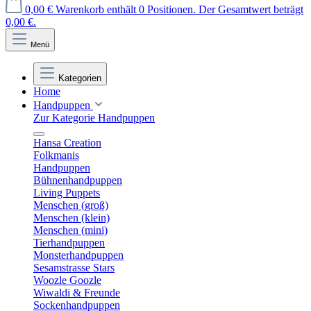
0,00 €
Warenkorb enthält 0 Positionen. Der Gesamtwert beträgt
0,00 €.
Menü
Kategorien
Home
Handpuppen
Zur Kategorie Handpuppen
Hansa Creation
Folkmanis
Handpuppen
Bühnenhandpuppen
Living Puppets
Menschen (groß)
Menschen (klein)
Menschen (mini)
Tierhandpuppen
Monsterhandpuppen
Sesamstrasse Stars
Woozle Goozle
Wiwaldi & Freunde
Sockenhandpuppen