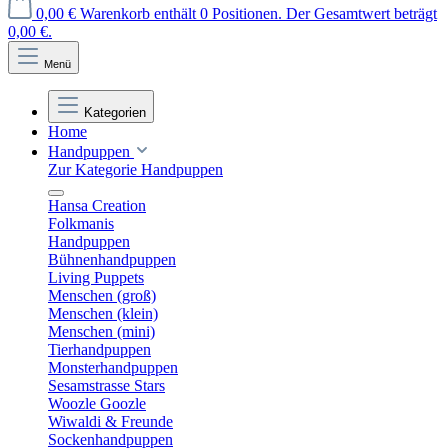
0,00 €
Warenkorb enthält 0 Positionen. Der Gesamtwert beträgt
0,00 €.
Menü
Kategorien
Home
Handpuppen
Zur Kategorie Handpuppen
Hansa Creation
Folkmanis
Handpuppen
Bühnenhandpuppen
Living Puppets
Menschen (groß)
Menschen (klein)
Menschen (mini)
Tierhandpuppen
Monsterhandpuppen
Sesamstrasse Stars
Woozle Goozle
Wiwaldi & Freunde
Sockenhandpuppen