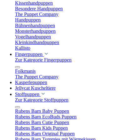
Kissenhandpuppen
Besondere Handpuppen
The Puppet Company
Handpuppen
Bühnenhandpuppen
Monsterhandpuppen
Vogelhandpuppen
Kleinkindhandpuppen
Kallisto
Fingerpuppen
Zur Kategorie Fingerpuppen
Folkmanis
The Puppet Company
Kasperlepuppen
Jellycat Kuscheltiere
Stoffpuppen
Zur Kategorie Stoffpuppen
Rubens Barn Baby Puppen
Rubens Barn EcoBuds Puppen
Rubens Barn Cutie Puppen
Rubens Barn Kids Puppen
Rubens Barn Original Puppen
Rubens Barn Tummies mit Wärmekissen