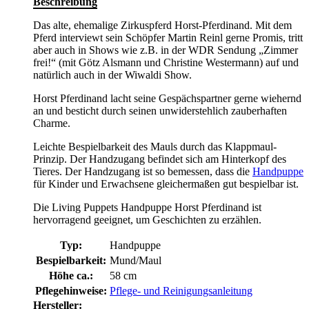
Beschreibung
Das alte, ehemalige Zirkuspferd Horst-Pferdinand. Mit dem
Pferd interviewt sein Schöpfer Martin Reinl gerne Promis, tritt
aber auch in Shows wie z.B. in der WDR Sendung „Zimmer
frei!“ (mit Götz Alsmann und Christine Westermann) auf und
natürlich auch in der Wiwaldi Show.
Horst Pferdinand lacht seine Gespächspartner gerne wiehernd
an und besticht durch seinen unwiderstehlich zauberhaften
Charme.
Leichte Bespielbarkeit des Mauls durch das Klappmaul-
Prinzip. Der Handzugang befindet sich am Hinterkopf des
Tieres. Der Handzugang ist so bemessen, dass die
Handpuppe
für Kinder und Erwachsene gleichermaßen gut bespielbar ist.
Die Living Puppets Handpuppe Horst Pferdinand ist
hervorragend geeignet, um Geschichten zu erzählen.
Typ:
Handpuppe
Bespielbarkeit:
Mund/Maul
Höhe ca.:
58 cm
Pflegehinweise:
Pflege- und Reinigungsanleitung
Hersteller: