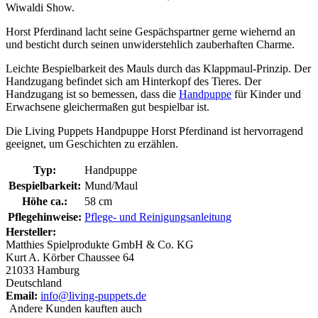
Wiwaldi Show.
Horst Pferdinand lacht seine Gespächspartner gerne wiehernd an
und besticht durch seinen unwiderstehlich zauberhaften Charme.
Leichte Bespielbarkeit des Mauls durch das Klappmaul-Prinzip. Der
Handzugang befindet sich am Hinterkopf des Tieres. Der
Handzugang ist so bemessen, dass die
Handpuppe
für Kinder und
Erwachsene gleichermaßen gut bespielbar ist.
Die Living Puppets Handpuppe Horst Pferdinand ist hervorragend
geeignet, um Geschichten zu erzählen.
Typ:
Handpuppe
Bespielbarkeit:
Mund/Maul
Höhe ca.:
58 cm
Pflegehinweise:
Pflege- und Reinigungsanleitung
Hersteller:
Matthies Spielprodukte GmbH & Co. KG
Kurt A. Körber Chaussee 64
21033 Hamburg
Deutschland
Email:
info@living-puppets.de
Andere Kunden kauften auch