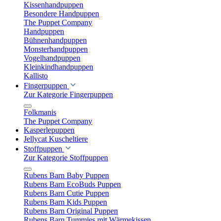
Kissenhandpuppen
Besondere Handpuppen
The Puppet Company
Handpuppen
Bühnenhandpuppen
Monsterhandpuppen
Vogelhandpuppen
Kleinkindhandpuppen
Kallisto
Fingerpuppen
Zur Kategorie Fingerpuppen
Folkmanis
The Puppet Company
Kasperlepuppen
Jellycat Kuscheltiere
Stoffpuppen
Zur Kategorie Stoffpuppen
Rubens Barn Baby Puppen
Rubens Barn EcoBuds Puppen
Rubens Barn Cutie Puppen
Rubens Barn Kids Puppen
Rubens Barn Original Puppen
Rubens Barn Tummies mit Wärmekissen