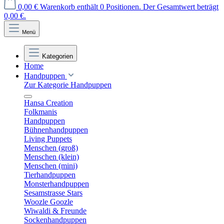
0,00 €
Warenkorb enthält 0 Positionen. Der Gesamtwert beträgt
0,00 €.
Menü
Kategorien
Home
Handpuppen
Zur Kategorie Handpuppen
Hansa Creation
Folkmanis
Handpuppen
Bühnenhandpuppen
Living Puppets
Menschen (groß)
Menschen (klein)
Menschen (mini)
Tierhandpuppen
Monsterhandpuppen
Sesamstrasse Stars
Woozle Goozle
Wiwaldi & Freunde
Sockenhandpuppen