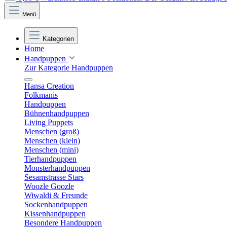
Menü
Kategorien
Home
Handpuppen
Zur Kategorie Handpuppen
Hansa Creation
Folkmanis
Handpuppen
Bühnenhandpuppen
Living Puppets
Menschen (groß)
Menschen (klein)
Menschen (mini)
Tierhandpuppen
Monsterhandpuppen
Sesamstrasse Stars
Woozle Goozle
Wiwaldi & Freunde
Sockenhandpuppen
Kissenhandpuppen
Besondere Handpuppen