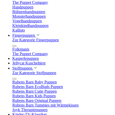
The Puppet Company
Handpuppen
Bühnenhandpuppen
Monsterhandpuppen
Vogelhandpuppen
Kleinkindhandpuppen
Kallisto
Fingerpuppen
Zur Kategorie Fingerpuppen
Folkmanis
The Puppet Company
Kasperlepuppen
Jellycat Kuscheltiere
Stoffpuppen
Zur Kategorie Stoffpuppen
Rubens Barn Baby Puppen
Rubens Barn EcoBuds Puppen
Rubens Barn Cutie Puppen
Rubens Barn Kids Puppen
Rubens Barn Original Puppen
Rubens Barn Tummies mit Wärmekissen
Joyk Therapiepuppen
Kinder-TV-Klassiker