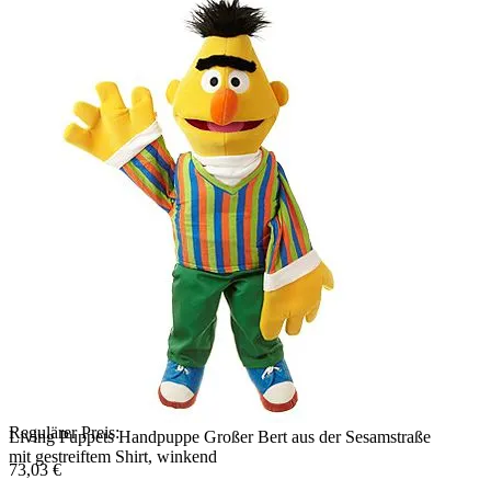
Regulärer Preis:
Living Puppets Handpuppe Großer Bert aus der Sesamstraße
mit gestreiftem Shirt, winkend
73,03 €