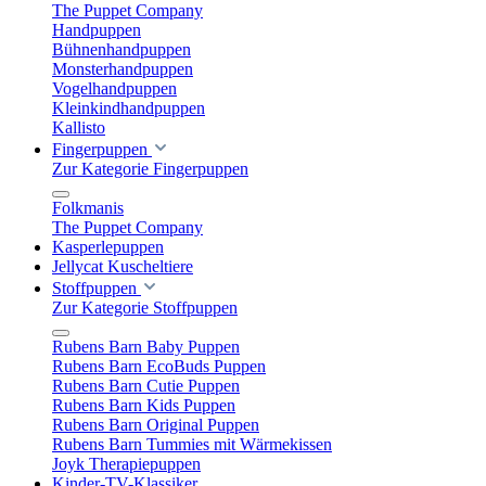
The Puppet Company
Handpuppen
Bühnenhandpuppen
Monsterhandpuppen
Vogelhandpuppen
Kleinkindhandpuppen
Kallisto
Fingerpuppen
Zur Kategorie Fingerpuppen
Folkmanis
The Puppet Company
Kasperlepuppen
Jellycat Kuscheltiere
Stoffpuppen
Zur Kategorie Stoffpuppen
Rubens Barn Baby Puppen
Rubens Barn EcoBuds Puppen
Rubens Barn Cutie Puppen
Rubens Barn Kids Puppen
Rubens Barn Original Puppen
Rubens Barn Tummies mit Wärmekissen
Joyk Therapiepuppen
Kinder-TV-Klassiker