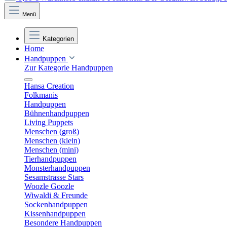
Menü
Kategorien
Home
Handpuppen
Zur Kategorie Handpuppen
Hansa Creation
Folkmanis
Handpuppen
Bühnenhandpuppen
Living Puppets
Menschen (groß)
Menschen (klein)
Menschen (mini)
Tierhandpuppen
Monsterhandpuppen
Sesamstrasse Stars
Woozle Goozle
Wiwaldi & Freunde
Sockenhandpuppen
Kissenhandpuppen
Besondere Handpuppen