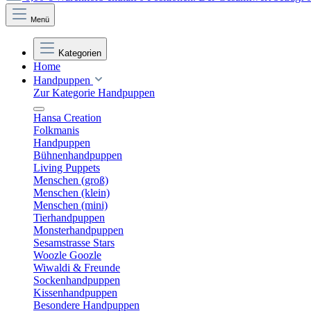
Menü
Kategorien
Home
Handpuppen
Zur Kategorie Handpuppen
Hansa Creation
Folkmanis
Handpuppen
Bühnenhandpuppen
Living Puppets
Menschen (groß)
Menschen (klein)
Menschen (mini)
Tierhandpuppen
Monsterhandpuppen
Sesamstrasse Stars
Woozle Goozle
Wiwaldi & Freunde
Sockenhandpuppen
Kissenhandpuppen
Besondere Handpuppen