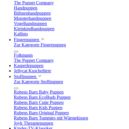
The Puppet Company
Handpuppen
Bühnenhandpuppen
Monsterhandpuppen
Vogelhandpuppen
Kleinkindhandpuppen
Kallisto
Fingerpuppen
Zur Kategorie Fingerpuppen
Folkmanis
The Puppet Company
Kasperlepuppen
Jellycat Kuscheltiere
Stoffpuppen
Zur Kategorie Stoffpuppen
Rubens Barn Baby Puppen
Rubens Barn EcoBuds Puppen
Rubens Barn Cutie Puppen
Rubens Barn Kids Puppen
Rubens Barn Original Puppen
Rubens Barn Tummies mit Wärmekissen
Joyk Therapiepuppen
Kinder-TV-Klassiker