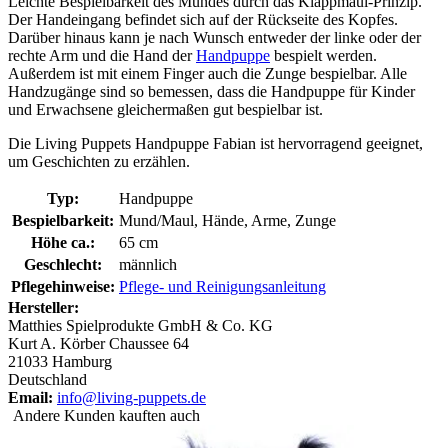
Leichte Bespielbarkeit des Mundes durch das Klappmaul-Prinzip.
Der Handeingang befindet sich auf der Rückseite des Kopfes.
Darüber hinaus kann je nach Wunsch entweder der linke oder der
rechte Arm und die Hand der
Handpuppe
bespielt werden.
Außerdem ist mit einem Finger auch die Zunge bespielbar. Alle
Handzugänge sind so bemessen, dass die Handpuppe für Kinder
und Erwachsene gleichermaßen gut bespielbar ist.
Die Living Puppets Handpuppe Fabian ist hervorragend geeignet,
um Geschichten zu erzählen.
Typ:
Handpuppe
Bespielbarkeit:
Mund/Maul, Hände, Arme, Zunge
Höhe ca.:
65 cm
Geschlecht:
männlich
Pflegehinweise:
Pflege- und Reinigungsanleitung
Hersteller:
Matthies Spielprodukte GmbH & Co. KG
Kurt A. Körber Chaussee 64
21033 Hamburg
Deutschland
Email:
info@living-puppets.de
Andere Kunden kauften auch