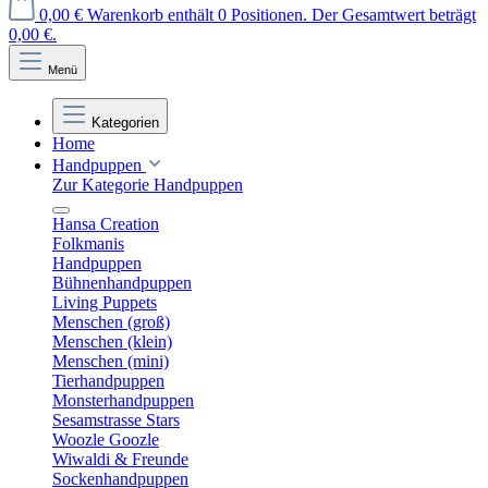
0,00 €
Warenkorb enthält 0 Positionen. Der Gesamtwert beträgt
0,00 €.
Menü
Kategorien
Home
Handpuppen
Zur Kategorie Handpuppen
Hansa Creation
Folkmanis
Handpuppen
Bühnenhandpuppen
Living Puppets
Menschen (groß)
Menschen (klein)
Menschen (mini)
Tierhandpuppen
Monsterhandpuppen
Sesamstrasse Stars
Woozle Goozle
Wiwaldi & Freunde
Sockenhandpuppen