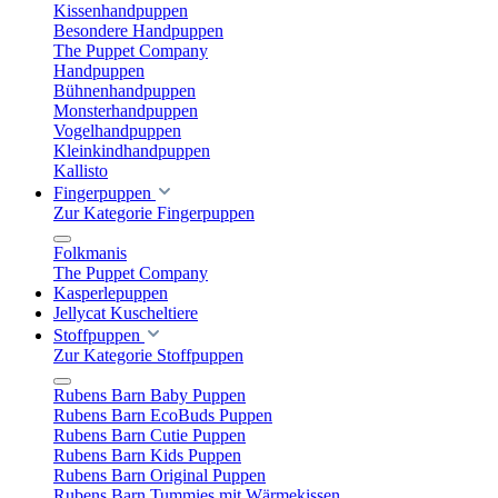
Kissenhandpuppen
Besondere Handpuppen
The Puppet Company
Handpuppen
Bühnenhandpuppen
Monsterhandpuppen
Vogelhandpuppen
Kleinkindhandpuppen
Kallisto
Fingerpuppen
Zur Kategorie Fingerpuppen
Folkmanis
The Puppet Company
Kasperlepuppen
Jellycat Kuscheltiere
Stoffpuppen
Zur Kategorie Stoffpuppen
Rubens Barn Baby Puppen
Rubens Barn EcoBuds Puppen
Rubens Barn Cutie Puppen
Rubens Barn Kids Puppen
Rubens Barn Original Puppen
Rubens Barn Tummies mit Wärmekissen