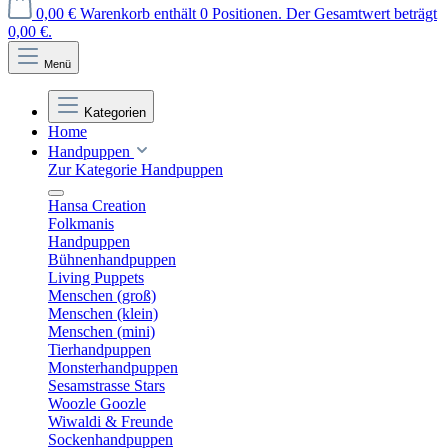
0,00 €
Warenkorb enthält 0 Positionen. Der Gesamtwert beträgt
0,00 €.
Menü
Kategorien
Home
Handpuppen
Zur Kategorie Handpuppen
Hansa Creation
Folkmanis
Handpuppen
Bühnenhandpuppen
Living Puppets
Menschen (groß)
Menschen (klein)
Menschen (mini)
Tierhandpuppen
Monsterhandpuppen
Sesamstrasse Stars
Woozle Goozle
Wiwaldi & Freunde
Sockenhandpuppen