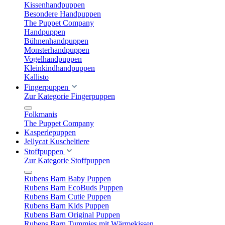
Kissenhandpuppen
Besondere Handpuppen
The Puppet Company
Handpuppen
Bühnenhandpuppen
Monsterhandpuppen
Vogelhandpuppen
Kleinkindhandpuppen
Kallisto
Fingerpuppen
Zur Kategorie Fingerpuppen
Folkmanis
The Puppet Company
Kasperlepuppen
Jellycat Kuscheltiere
Stoffpuppen
Zur Kategorie Stoffpuppen
Rubens Barn Baby Puppen
Rubens Barn EcoBuds Puppen
Rubens Barn Cutie Puppen
Rubens Barn Kids Puppen
Rubens Barn Original Puppen
Rubens Barn Tummies mit Wärmekissen