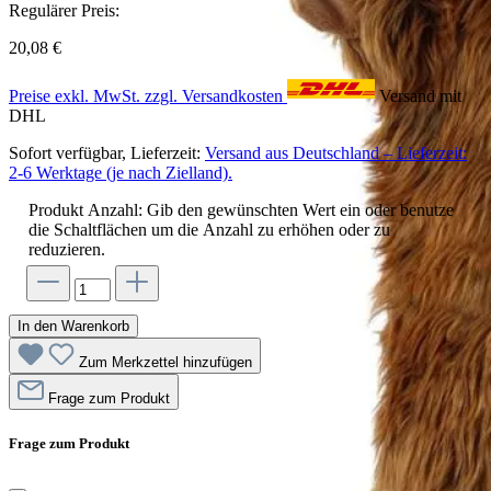
Regulärer Preis:
20,08 €
Preise exkl. MwSt. zzgl. Versandkosten
Versand mit
DHL
Sofort verfügbar, Lieferzeit:
Versand aus Deutschland – Lieferzeit:
2-6 Werktage (je nach Zielland).
Produkt Anzahl: Gib den gewünschten Wert ein oder benutze
die Schaltflächen um die Anzahl zu erhöhen oder zu
reduzieren.
In den Warenkorb
Zum Merkzettel hinzufügen
Frage zum Produkt
Frage zum Produkt