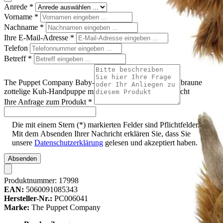
Anrede
*
Vorname
*
Nachname
*
Ihre E-Mail-Adresse
*
Telefon
Betreff
*
The Puppet Company Baby-Handpuppe Hochlandrind, braune
zottelige Kuh-Handpuppe mit hellen Hörnern, Frontansicht
Ihre Anfrage zum Produkt
*
Die mit einem Stern (*) markierten Felder sind Pflichtfelder.
Mit dem Absenden Ihrer Nachricht erklären Sie, dass Sie
unsere
Datenschutzerklärung
gelesen und akzeptiert haben.
Absenden
Produktnummer:
17998
EAN:
5060091085343
Hersteller-Nr.:
PC006041
Marke:
The Puppet Company