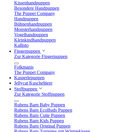
Kissenhandpuppen
Besondere Handpuppen
The Puppet Company
Handpuppen
Bühnenhandpuppen
Monsterhandpuppen
Vogelhandpuppen
Kleinkindhandpuppen
Kallisto
Fingerpuppen
Zur Kategorie Fingerpuppen
Folkmanis
The Puppet Company
Kasperlepuppen
Jellycat Kuscheltiere
Stoffpuppen
Zur Kategorie Stoffpuppen
Rubens Barn Baby Puppen
Rubens Barn EcoBuds Puppen
Rubens Barn Cutie Puppen
Rubens Barn Kids Puppen
Rubens Barn Original Puppen
Rubens Barn Tummies mit Wärmekissen