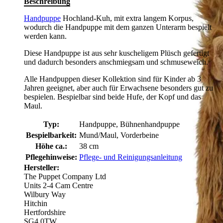
Beschreibung
Handpuppe
Hochland-Kuh, mit extra langem Korpus,
wodurch die Handpuppe mit dem ganzen Unterarm bespielt
werden kann.
Diese Handpuppe ist aus sehr kuscheligem Plüsch gefertigt
und dadurch besonders anschmiegsam und schmuseweich.
Alle Handpuppen dieser Kollektion sind für Kinder ab 3
Jahren geeignet, aber auch für Erwachsene besonders gut zu
bespielen. Bespielbar sind beide Hufe, der Kopf und das
Maul.
Typ:
Handpuppe, Bühnenhandpuppe
Bespielbarkeit:
Mund/Maul, Vorderbeine
Höhe ca.:
38 cm
Pflegehinweise:
Pflege- und Reinigungsanleitung
Hersteller:
The Puppet Company Ltd
Units 2-4 Cam Centre
Wilbury Way
Hitchin
Hertfordshire
SG4 0TW