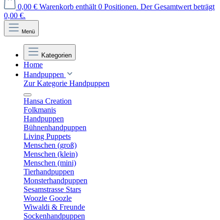
0,00 €
Warenkorb enthält 0 Positionen. Der Gesamtwert beträgt
0,00 €.
Menü
Kategorien
Home
Handpuppen
Zur Kategorie Handpuppen
Hansa Creation
Folkmanis
Handpuppen
Bühnenhandpuppen
Living Puppets
Menschen (groß)
Menschen (klein)
Menschen (mini)
Tierhandpuppen
Monsterhandpuppen
Sesamstrasse Stars
Woozle Goozle
Wiwaldi & Freunde
Sockenhandpuppen