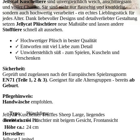
Jellycat Kuscheltiere
sind unvergleichlich weich, anschmiegsam
und voller Charme. Sie sind nicht nur flauschig und knuddelig,
sondern auch hochwertig verarbeitet - ein echtes Lieblingsstück für
jedes Alter. Dank liebevoller Designs und detailverliebter Gestaltung
setzen
Jellycat Plüschtiere
neue Maßstäbe und lassen andere
Stofftiere
schnell alt aussehen.
✓ Hochwertiger Plüsch in bester Qualität
✓ Entworfen mit viel Liebe zum Detail
✓ Unwiderstehlich süß - zum Spielen, Kuscheln und
Verschenken
Sicherheit:
Geprüft und zugelassen nach der Europäischen Spielzeugnorm
EN71 (Teile 1, 2 & 3)
. Geeignet für alle Altersgruppen - bereits
ab
Geburt
.
Pflegehinweis:
Handwäsche
empfohlen.
Typ:
Plüschfigur
Jellycat Kuscheltier Truffles Sheep Large, liegendes
Breite ca.:
64 cm
cremefarbenes Plüschtier mit beigem Gesicht, Frontansicht
Höhe ca.:
24 cm
Hersteller:
Jellycat Limited