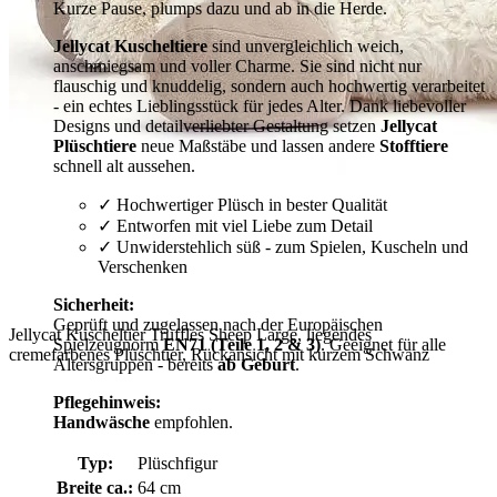
Kurze Pause, plumps dazu und ab in die Herde.
Jellycat Kuscheltiere
sind unvergleichlich weich,
anschmiegsam und voller Charme. Sie sind nicht nur
flauschig und knuddelig, sondern auch hochwertig verarbeitet
- ein echtes Lieblingsstück für jedes Alter. Dank liebevoller
Designs und detailverliebter Gestaltung setzen
Jellycat
Plüschtiere
neue Maßstäbe und lassen andere
Stofftiere
schnell alt aussehen.
✓ Hochwertiger Plüsch in bester Qualität
✓ Entworfen mit viel Liebe zum Detail
✓ Unwiderstehlich süß - zum Spielen, Kuscheln und
Verschenken
Sicherheit:
Geprüft und zugelassen nach der Europäischen
Jellycat Kuscheltier Truffles Sheep Large, liegendes
Spielzeugnorm
EN71 (Teile 1, 2 & 3)
. Geeignet für alle
cremefarbenes Plüschtier, Rückansicht mit kurzem Schwanz
Altersgruppen - bereits
ab Geburt
.
Pflegehinweis:
Handwäsche
empfohlen.
Typ:
Plüschfigur
Breite ca.:
64 cm