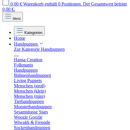
0,00 €
Warenkorb enthält 0 Positionen. Der Gesamtwert beträgt
0,00 €.
Menü
Kategorien
Home
Handpuppen
Zur Kategorie Handpuppen
Hansa Creation
Folkmanis
Handpuppen
Bühnenhandpuppen
Living Puppets
Menschen (groß)
Menschen (klein)
Menschen (mini)
Tierhandpuppen
Monsterhandpuppen
Sesamstrasse Stars
Woozle Goozle
Wiwaldi & Freunde
Sockenhandpuppen