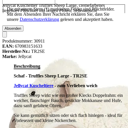
Jellycat Kuscheltier Truffles Sheep Large, cremefarbenes
Die mit einem Stern (*) markierten Felder sind Pflichtfelder.
liegendes Plüschtier mit beigen Pfoten, Seitenansicht
Mit dem Absenden Ihrer Nachricht erklären Sie, dass Sie
unsere
Datenschutzerklärung
gelesen und akzeptiert haben.
Absenden
Produktnummer:
30911
EAN:
670983151633
Hersteller-Nr.:
TR2SE
Marke:
Jellycat
Beschreibung
Schaf - Truffles Sheep Large - TR2SE
Jellycat Kuscheltiere
- zum Verlieben weich
Truffles Sheep wirkt wie ein großer Klecks Doppelrahm: ein
weicher, flauschiger Bauch, gestickte Mokkanase und Hufe,
dazu sanft gefaltete Ohren.
Sie kann gemütlich sitzen oder sich flach hinlegen - ideal für
Vorlesezeit und kleine Nickerchen.