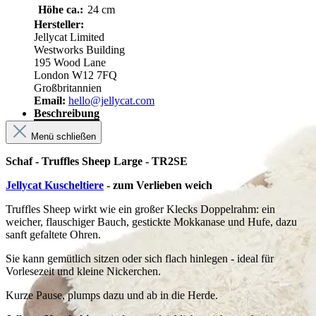
Höhe ca.:
24 cm
Hersteller:
Jellycat Limited
Westworks Building
195 Wood Lane
London W12 7FQ
Großbritannien
Email:
hello@jellycat.com
Beschreibung
Menü schließen
Schaf - Truffles Sheep Large - TR2SE
Jellycat Kuscheltiere
- zum Verlieben weich
Truffles Sheep wirkt wie ein großer Klecks Doppelrahm: ein
weicher, flauschiger Bauch, gestickte Mokkanase und Hufe, dazu
sanft gefaltete Ohren.
Sie kann gemütlich sitzen oder sich flach hinlegen - ideal für
Vorlesezeit und kleine Nickerchen.
Kurze Pause, plumps dazu und ab in die Herde.