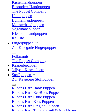
Kissenhandpuppen
Besondere Handpuppen
The Puppet Company
Handpuppen
Bühnenhandpuppen
Monsterhandpuppen
Vogelhandpuppen
Kleinkindhandpuppen
Kallisto
Fingerpuppen
Zur Kategorie Fingerpuppen
Folkmanis
The Puppet Company
Kasperlepuppen
Jellycat Kuscheltiere
Stoffpuppen
Zur Kategorie Stoffpuppen
Rubens Barn Baby Puppen
Rubens Barn EcoBuds Puppen
Rubens Barn Cutie Puppen
Rubens Barn Kids Puppen
Rubens Barn Original Puppen
Rubens Barn Tummies mit Wärmekissen