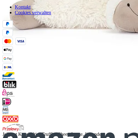
Kontakt
Cookies verwalten
Jellycat Kuscheltier Truffles Sheep Large, liegendes