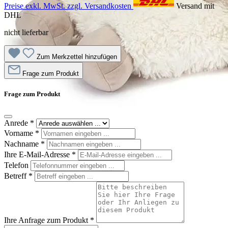
Preise exkl. MwSt. zzgl. Versandkosten
Versand mit
DHL
nicht lieferbar
Zum Merkzettel hinzufügen
Frage zum Produkt
Frage zum Produkt
Anrede
*
Vorname
*
Nachname
*
Ihre E-Mail-Adresse
*
Telefon
Betreff
*
Ihre Anfrage zum Produkt
*