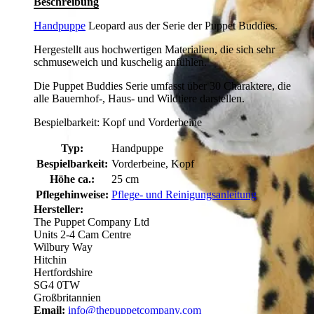
Beschreibung
Handpuppe
Leopard aus der Serie der Puppet Buddies.
Hergestellt aus hochwertigen Materialien, die sich sehr
schmuseweich und kuschelig anfühlen.
Die Puppet Buddies Serie umfasst über 30 Charaktere, die
alle Bauernhof-, Haus- und Wildtiere darstellen.
Bespielbarkeit: Kopf und Vorderbeine
Typ:
Handpuppe
Bespielbarkeit:
Vorderbeine, Kopf
Höhe ca.:
25 cm
Pflegehinweise:
Pflege- und Reinigungsanleitung
Hersteller:
The Puppet Company Ltd
Units 2-4 Cam Centre
Wilbury Way
Hitchin
Hertfordshire
SG4 0TW
Großbritannien
Email:
info@thepuppetcompany.com