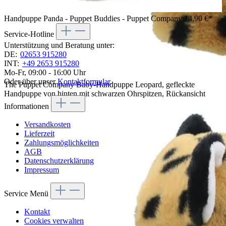
Handpuppe Panda - Puppet Buddies - Puppet Company
14,90 €*
Service-Hotline
Unterstützung und Beratung unter:
DE:
02653 915280
INT:
+49 2653 915280
Mo-Fr, 09:00 - 16:00 Uhr
Oder über unser
Kontaktformular
.
The Puppet Company Baby-Handpuppe Leopard, gefleckte
Handpuppe von hinten mit schwarzen Ohrspitzen, Rückansicht
Informationen
Versandkosten
Lieferzeit
Zahlungsmöglichkeiten
AGB
Datenschutzerklärung
Impressum
Service Menü
Kontakt
Cookies verwalten