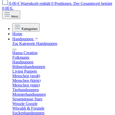
0,00 €
Warenkorb enthält 0 Positionen. Der Gesamtwert beträgt
0,00 €.
Menü
Kategorien
Home
Handpuppen
Zur Kategorie Handpuppen
Hansa Creation
Folkmanis
Handpuppen
Bühnenhandpuppen
Living Puppets
Menschen (groß)
Menschen (klein)
Menschen (mini)
Tierhandpuppen
Monsterhandpuppen
Sesamstrasse Stars
Woozle Goozle
Wiwaldi & Freunde
Sockenhandpuppen