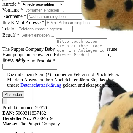
Anrede
*
Vorname
*
Nachname
*
Ihre E-Mail-Adresse
*
Telefon
Betreff
*
The Puppet Company Baby-Handpuppe Leopard, hellbraune
Handpuppe mit schwarzen Flecken und weißer Schnauze,
Frontansicht
Ihre Anfrage zum Produkt
*
Die mit einem Stern (*) markierten Felder sind Pflichtfelder.
Mit dem Absenden Ihrer Nachricht erklären Sie, dass Sie
unsere
Datenschutzerklärung
gelesen und akzeptiert haben.
Absenden
Produktnummer:
29556
EAN:
5060311837462
Hersteller-Nr.:
PC004619
Marke:
The Puppet Company