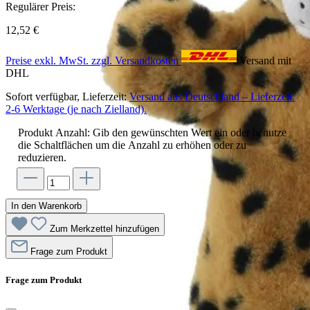
Regulärer Preis:
12,52 €
Preise exkl. MwSt. zzgl. Versandkosten
Versand mit
DHL
Sofort verfügbar, Lieferzeit:
Versand aus Deutschland – Lieferzeit:
2-6 Werktage (je nach Zielland).
Produkt Anzahl: Gib den gewünschten Wert ein oder benutze
die Schaltflächen um die Anzahl zu erhöhen oder zu
reduzieren.
In den Warenkorb
Zum Merkzettel hinzufügen
Frage zum Produkt
Frage zum Produkt