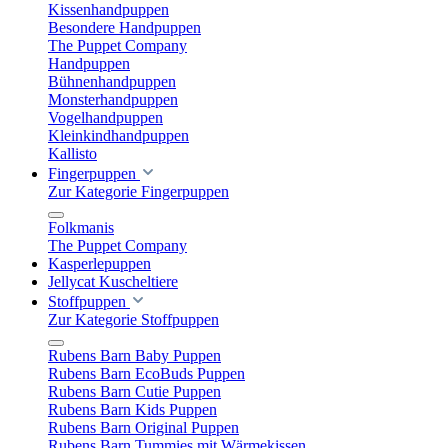
Kissenhandpuppen
Besondere Handpuppen
The Puppet Company
Handpuppen
Bühnenhandpuppen
Monsterhandpuppen
Vogelhandpuppen
Kleinkindhandpuppen
Kallisto
Fingerpuppen
Zur Kategorie Fingerpuppen
Folkmanis
The Puppet Company
Kasperlepuppen
Jellycat Kuscheltiere
Stoffpuppen
Zur Kategorie Stoffpuppen
Rubens Barn Baby Puppen
Rubens Barn EcoBuds Puppen
Rubens Barn Cutie Puppen
Rubens Barn Kids Puppen
Rubens Barn Original Puppen
Rubens Barn Tummies mit Wärmekissen