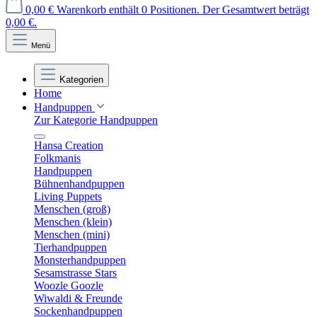
0,00 €
Warenkorb enthält 0 Positionen. Der Gesamtwert beträgt
0,00 €.
Menü
Kategorien
Home
Handpuppen
Zur Kategorie Handpuppen
Hansa Creation
Folkmanis
Handpuppen
Bühnenhandpuppen
Living Puppets
Menschen (groß)
Menschen (klein)
Menschen (mini)
Tierhandpuppen
Monsterhandpuppen
Sesamstrasse Stars
Woozle Goozle
Wiwaldi & Freunde
Sockenhandpuppen