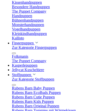
Kissenhandpuppen
Besondere Handpuppen
The Puppet Company
Handpuppen
Bühnenhandpuppen
Monsterhandpuppen
Vogelhandpuppen
Kleinkindhandpuppen
Kallisto
Fingerpuppen
Zur Kategorie Fingerpuppen
Folkmanis
The Puppet Company
Kasperlepuppen
Jellycat Kuscheltiere
Stoffpuppen
Zur Kategorie Stoffpuppen
Rubens Barn Baby Puppen
Rubens Barn EcoBuds Puppen
Rubens Barn Cutie Puppen
Rubens Barn Kids Puppen
Rubens Barn Original Puppen
Rubens Barn Tummies mit Wärmekissen