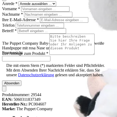
Anrede
*
Vorname
*
Nachname
*
Ihre E-Mail-Adresse
*
Telefon
Betreff
*
The Puppet Company Baby-Handpuppe Kuh, schwarz-weiße
Handpuppe mit rosa Nase und weißem Stirnschopf,
Frontansicht
Ihre Anfrage zum Produkt
*
Die mit einem Stern (*) markierten Felder sind Pflichtfelder.
Mit dem Absenden Ihrer Nachricht erklären Sie, dass Sie
unsere
Datenschutzerklärung
gelesen und akzeptiert haben.
Absenden
Produktnummer:
29544
EAN:
5060311837349
Hersteller-Nr.:
PC004607
Marke:
The Puppet Company