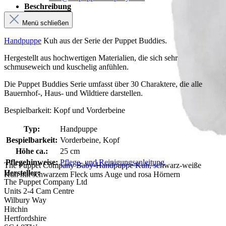
Beschreibung
Menü schließen
Handpuppe
Kuh aus der Serie der Puppet Buddies.
Hergestellt aus hochwertigen Materialien, die sich sehr
schmuseweich und kuschelig anfühlen.
Die Puppet Buddies Serie umfasst über 30 Charaktere, die alle
Bauernhof-, Haus- und Wildtiere darstellen.
Bespielbarkeit: Kopf und Vorderbeine
Typ:
Handpuppe
Bespielbarkeit:
Vorderbeine, Kopf
Höhe ca.:
25 cm
Pflegehinweise:
Pflege- und Reinigungsanleitung
The Puppet Company Baby-Handpuppe Kuh, schwarz-weiße
Hersteller:
Kuh mit schwarzem Fleck ums Auge und rosa Hörnern
The Puppet Company Ltd
Units 2-4 Cam Centre
Wilbury Way
Hitchin
Hertfordshire