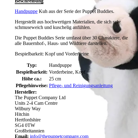
Beschreibung
Handpuppe
Kuh aus der Serie der Puppet Buddies.
Hergestellt aus hochwertigen Materialien, die sich sehr
schmuseweich und kuschelig anfühlen.
Die Puppet Buddies Serie umfasst über 30 Charaktere, die
alle Bauernhof-, Haus- und Wildtiere darstellen.
Bespielbarkeit: Kopf und Vorderbeine
Typ:
Handpuppe
Bespielbarkeit:
Vorderbeine, Kopf
Höhe ca.:
25 cm
Pflegehinweise:
Pflege- und Reinigungsanleitung
Hersteller:
The Puppet Company Ltd
Units 2-4 Cam Centre
Wilbury Way
Hitchin
Hertfordshire
SG4 0TW
Großbritannien
Email:
info@thepuppetcompany.com