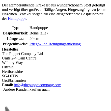
Der atemberaubende Krake ist aus wunderschönem Stoff gefertigt
und verfügt über große, auffällige Augen. Fingerzugänge zu jedem
einzelnen Tentakel sorgen für eine ausgezeichnete Bespielbarkeit
der
Handpuppe
.
Typ:
Handpuppe
Bespielbarkeit:
Beine (alle)
Länge ca.:
40 cm
Pflegehinweise:
Pflege- und Reinigungsanleitung
Hersteller:
The Puppet Company Ltd
Units 2-4 Cam Centre
Wilbury Way
Hitchin
Hertfordshire
SG4 0TW
Großbritannien
Email:
info@thepuppetcompany.com
Andere Kunden kauften auch