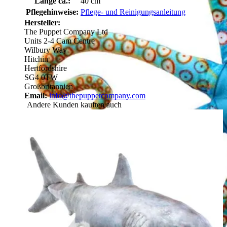
Länge ca.:
40 cm
Pflegehinweise:
Pflege- und Reinigungsanleitung
Hersteller:
The Puppet Company Ltd
Units 2-4 Cam Centre
Wilbury Way
Hitchin
Hertfordshire
SG4 0TW
Großbritannien
Email:
info@thepuppetcompany.com
Andere Kunden kauften auch