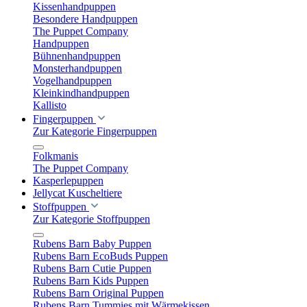
Kissenhandpuppen
Besondere Handpuppen
The Puppet Company
Handpuppen
Bühnenhandpuppen
Monsterhandpuppen
Vogelhandpuppen
Kleinkindhandpuppen
Kallisto
Fingerpuppen
Zur Kategorie Fingerpuppen
Folkmanis
The Puppet Company
Kasperlepuppen
Jellycat Kuscheltiere
Stoffpuppen
Zur Kategorie Stoffpuppen
Rubens Barn Baby Puppen
Rubens Barn EcoBuds Puppen
Rubens Barn Cutie Puppen
Rubens Barn Kids Puppen
Rubens Barn Original Puppen
Rubens Barn Tummies mit Wärmekissen