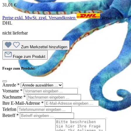
31,01 €
Preise exkl. MwSt. zzgl. Versandkosten
Versand mit
DHL
nicht lieferbar
Zum Merkzettel hinzufügen
Frage zum Produkt
Frage zum Produkt
Anrede
*
Vorname
*
Nachname
*
Ihre E-Mail-Adresse
*
Telefon
Betreff
*