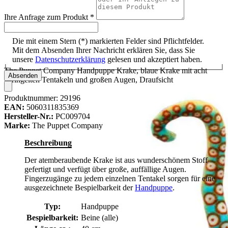
Ihre Anfrage zum Produkt
*
Die mit einem Stern (*) markierten Felder sind Pflichtfelder.
Mit dem Absenden Ihrer Nachricht erklären Sie, dass Sie
unsere
Datenschutzerklärung
gelesen und akzeptiert haben.
The Puppet Company Handpuppe Krake, blaue Krake mit acht
Absenden
geringelten Tentakeln und großen Augen, Draufsicht
Produktnummer:
29196
EAN:
5060311835369
Hersteller-Nr.:
PC009704
Marke:
The Puppet Company
Beschreibung
Der atemberaubende Krake ist aus wunderschönem Stoff
gefertigt und verfügt über große, auffällige Augen.
Fingerzugänge zu jedem einzelnen Tentakel sorgen für eine
ausgezeichnete Bespielbarkeit der
Handpuppe
.
Typ:
Handpuppe
Bespielbarkeit:
Beine (alle)