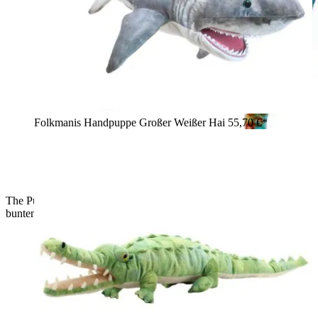
Folkmanis Handpuppe Großer Weißer Hai
55,70 €*
The Puppet Company Handpuppe Krake, Unteransicht mit
bunten Saugnäpfen an allen acht Tentakeln