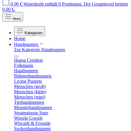
0,00 €
Warenkorb enthält 0 Positionen. Der Gesamtwert beträgt
0,00 €.
Menü
Kategorien
Home
Handpuppen
Zur Kategorie Handpuppen
Hansa Creation
Folkmanis
Handpuppen
Bühnenhandpuppen
Living Puppets
Menschen (groß)
Menschen (klein)
Menschen (mini)
Tierhandpuppen
Monsterhandpuppen
Sesamstrasse Stars
Woozle Goozle
Wiwaldi & Freunde
Sockenhandpuppen