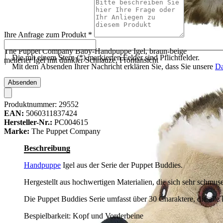
Ihre Anfrage zum Produkt
*
The Puppet Company Baby-Handpuppe Igel, braun-beige
Die mit einem Stern (*) markierten Felder sind Pflichtfelder.
melierter Igel mit dunkler Schnauze, Frontansicht
Mit dem Absenden Ihrer Nachricht erklären Sie, dass Sie unsere
Da
Absenden
Produktnummer:
29552
EAN:
5060311837424
Hersteller-Nr.:
PC004615
Marke:
The Puppet Company
Beschreibung
Handpuppe
Igel aus der Serie der Puppet Buddies.
Hergestellt aus hochwertigen Materialien, die sich sehr schmu
Die Puppet Buddies Serie umfasst über 30 Charaktere, die alle 
Bespielbarkeit: Kopf und Vorderbeine