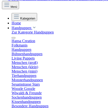
Menü
Kategorien
Home
Handpuppen
Zur Kategorie Handpuppen
Hansa Creation
Folkmanis
Handpuppen
Bühnenhandpuppen
Living Puppets
Menschen (groß)
Menschen (klein)
Menschen (mini)
Tierhandpuppen
Monsterhandpuppen
Sesamstrasse Stars
Woozle Goozle
Wiwaldi & Freunde
Sockenhandpuppen
Kissenhandpuppen
Besondere Handpuppen