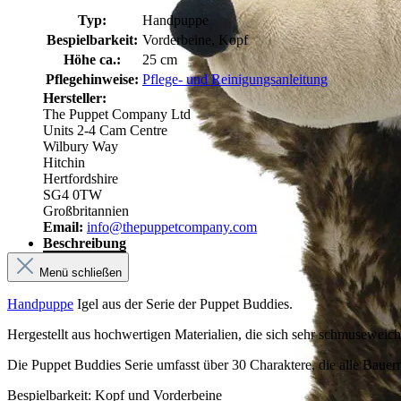
Typ:
Handpuppe
Bespielbarkeit:
Vorderbeine, Kopf
Höhe ca.:
25 cm
Pflegehinweise:
Pflege- und Reinigungsanleitung
Hersteller:
The Puppet Company Ltd
Units 2-4 Cam Centre
Wilbury Way
Hitchin
Hertfordshire
SG4 0TW
Großbritannien
Email:
info@thepuppetcompany.com
Beschreibung
Menü schließen
Handpuppe
Igel aus der Serie der Puppet Buddies.
Hergestellt aus hochwertigen Materialien, die sich sehr schmuseweich
Die Puppet Buddies Serie umfasst über 30 Charaktere, die alle Bauern
Bespielbarkeit: Kopf und Vorderbeine