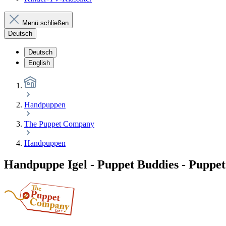
Menü schließen
Deutsch
Deutsch
English
Handpuppen
The Puppet Company
Handpuppen
Handpuppe Igel - Puppet Buddies - Pupp