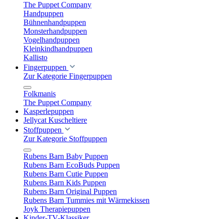
The Puppet Company
Handpuppen
Bühnenhandpuppen
Monsterhandpuppen
Vogelhandpuppen
Kleinkindhandpuppen
Kallisto
Fingerpuppen
Zur Kategorie Fingerpuppen
Folkmanis
The Puppet Company
Kasperlepuppen
Jellycat Kuscheltiere
Stoffpuppen
Zur Kategorie Stoffpuppen
Rubens Barn Baby Puppen
Rubens Barn EcoBuds Puppen
Rubens Barn Cutie Puppen
Rubens Barn Kids Puppen
Rubens Barn Original Puppen
Rubens Barn Tummies mit Wärmekissen
Joyk Therapiepuppen
Kinder-TV-Klassiker