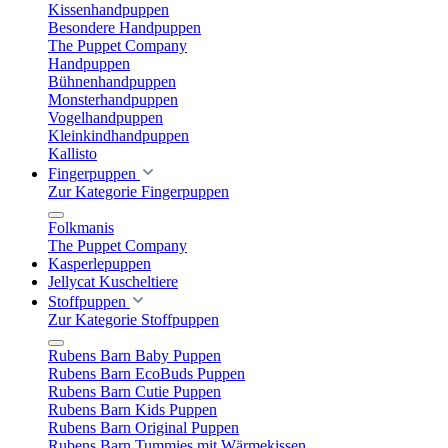
Kissenhandpuppen
Besondere Handpuppen
The Puppet Company
Handpuppen
Bühnenhandpuppen
Monsterhandpuppen
Vogelhandpuppen
Kleinkindhandpuppen
Kallisto
Fingerpuppen
Zur Kategorie Fingerpuppen
Folkmanis
The Puppet Company
Kasperlepuppen
Jellycat Kuscheltiere
Stoffpuppen
Zur Kategorie Stoffpuppen
Rubens Barn Baby Puppen
Rubens Barn EcoBuds Puppen
Rubens Barn Cutie Puppen
Rubens Barn Kids Puppen
Rubens Barn Original Puppen
Rubens Barn Tummies mit Wärmekissen