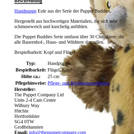
Beschreibung
Handpuppe
Eule aus der Serie der Puppet Buddies.
Hergestellt aus hochwertigen Materialien, die sich sehr
schmuseweich und kuschelig anfühlen.
Die Puppet Buddies Serie umfasst über 30 Charaktere, die
alle Bauernhof-, Haus- und Wildtiere darstellen.
Bespielbarkeit: Kopf und Flügel
Typ:
Handpuppe
Bespielbarkeit:
Flügel, Kopf
Höhe ca.:
25 cm
Pflegehinweise:
Pflege- und Reinigungsanleitung
Hersteller:
The Puppet Company Ltd
Units 2-4 Cam Centre
Wilbury Way
Hitchin
Hertfordshire
SG4 0TW
Großbritannien
Email:
info@thepuppetcompany.com