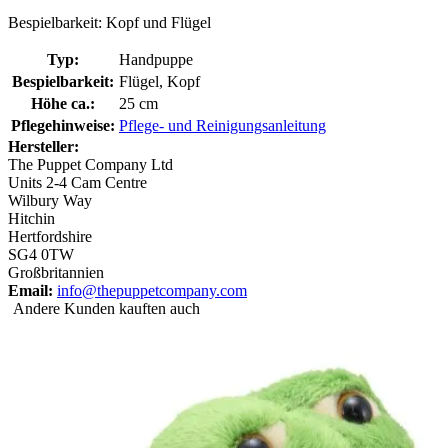
Bespielbarkeit: Kopf und Flügel
Typ:
Handpuppe
Bespielbarkeit:
Flügel, Kopf
Höhe ca.:
25 cm
Pflegehinweise:
Pflege- und Reinigungsanleitung
Hersteller:
The Puppet Company Ltd
Units 2-4 Cam Centre
Wilbury Way
Hitchin
Hertfordshire
SG4 0TW
Großbritannien
Email:
info@thepuppetcompany.com
Andere Kunden kauften auch