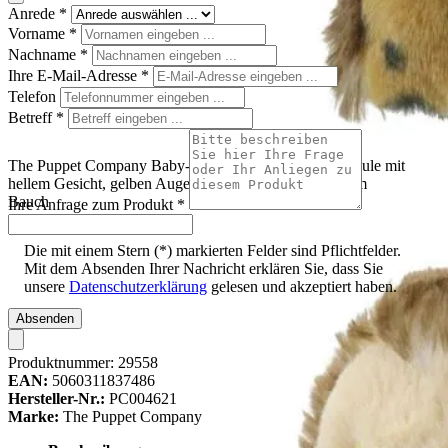
Anrede
*
Vorname
*
Nachname
*
Ihre E-Mail-Adresse
*
Telefon
Betreff
*
The Puppet Company Baby-Handpuppe Eule, braune Eule mit
hellem Gesicht, gelben Augen und schwarz gepunktetem
Bauch
Ihre Anfrage zum Produkt
*
Die mit einem Stern (*) markierten Felder sind Pflichtfelder.
Mit dem Absenden Ihrer Nachricht erklären Sie, dass Sie
unsere
Datenschutzerklärung
gelesen und akzeptiert haben.
Absenden
Produktnummer:
29558
EAN:
5060311837486
Hersteller-Nr.:
PC004621
Marke:
The Puppet Company