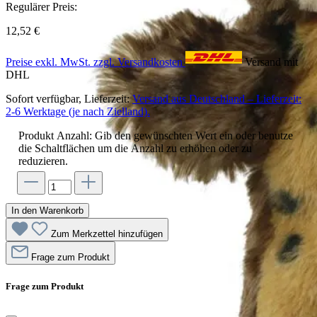
Regulärer Preis:
12,52 €
Preise exkl. MwSt. zzgl. Versandkosten
Versand mit
DHL
Sofort verfügbar, Lieferzeit:
Versand aus Deutschland – Lieferzeit:
2-6 Werktage (je nach Zielland).
Produkt Anzahl: Gib den gewünschten Wert ein oder benutze
die Schaltflächen um die Anzahl zu erhöhen oder zu
reduzieren.
In den Warenkorb
Zum Merkzettel hinzufügen
Frage zum Produkt
Frage zum Produkt