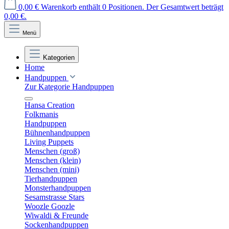
0,00 €
Warenkorb enthält 0 Positionen. Der Gesamtwert beträgt
0,00 €.
Menü
Kategorien
Home
Handpuppen
Zur Kategorie Handpuppen
Hansa Creation
Folkmanis
Handpuppen
Bühnenhandpuppen
Living Puppets
Menschen (groß)
Menschen (klein)
Menschen (mini)
Tierhandpuppen
Monsterhandpuppen
Sesamstrasse Stars
Woozle Goozle
Wiwaldi & Freunde
Sockenhandpuppen